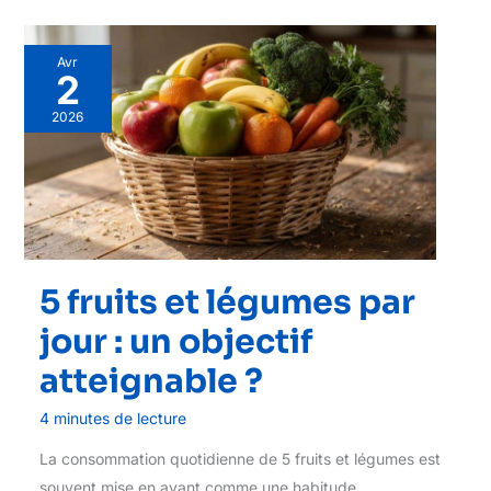
Avr
2
2026
5 fruits et légumes par
jour : un objectif
atteignable ?
4 minutes de lecture
La consommation quotidienne de 5 fruits et légumes est
souvent mise en avant comme une habitude