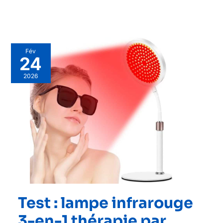
Fév
24
2026
Test : lampe infrarouge
3-en-1 thérapie par