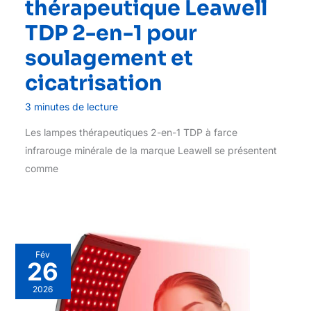
thérapeutique Leawell
TDP 2-en-1 pour
soulagement et
cicatrisation
3 minutes de lecture
Les lampes thérapeutiques 2-en-1 TDP à farce
infrarouge minérale de la marque Leawell se présentent
comme
Fév
26
2026