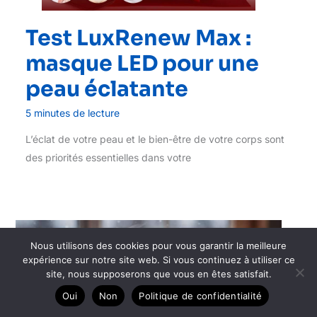
Test LuxRenew Max :
masque LED pour une
peau éclatante
5 minutes de lecture
L’éclat de votre peau et le bien-être de votre corps sont
des priorités essentielles dans votre
Jan
Nous utilisons des cookies pour vous garantir la meilleure
5
expérience sur notre site web. Si vous continuez à utiliser ce
site, nous supposerons que vous en êtes satisfait.
2026
Oui
Non
Politique de confidentialité