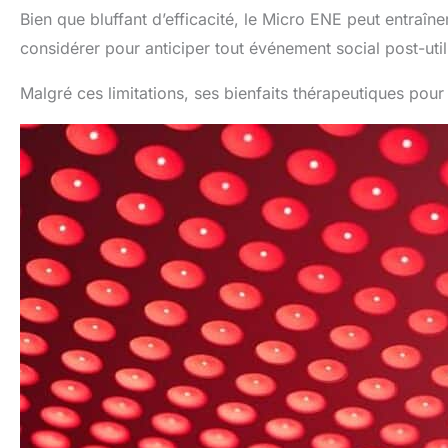
Bien que bluffant d’efficacité, le Micro ENE peut entraî
considérer pour anticiper tout événement social post-util
Malgré ces limitations, ses bienfaits thérapeutiques pour