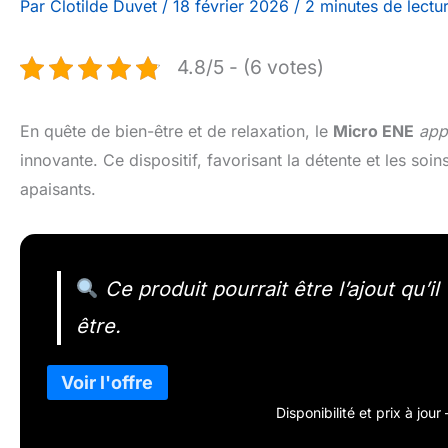
Par
Clotilde Duvet
/
18 février 2026
/
2 minutes de lectu
4.8/5 - (6 votes)
En quête de bien-être et de relaxation, le
Micro ENE
app
innovante. Ce dispositif, favorisant la détente et les soin
apaisants.
Ce produit pourrait être l’ajout qu’i
être.
Disponibilité et prix à jou