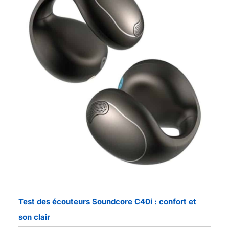
Test des écouteurs Soundcore C40i : confort et
son clair