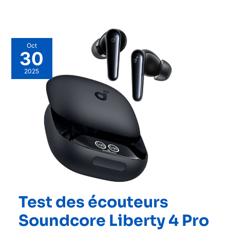
Oct
30
2025
Test des écouteurs
Soundcore Liberty 4 Pro