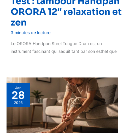
Test : tambour Handpan
ORORA 12″ relaxation et
zen
3 minutes de lecture
Le ORORA Handpan Steel Tongue Drum est un
instrument fascinant qui séduit tant par son esthétique
Jan
28
2026