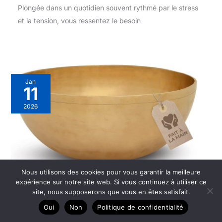
Plongée dans un quotidien souvent rythmé par le stress
et la tension, vous ressentez le besoin
Jan
11
2026
Nous utilisons des cookies pour vous garantir la meilleure
expérience sur notre site web. Si vous continuez à utiliser ce
Avis sur le bol chantant
site, nous supposerons que vous en êtes satisfait.
tibétain grand modèle :
Oui
Non
Politique de confidentialité