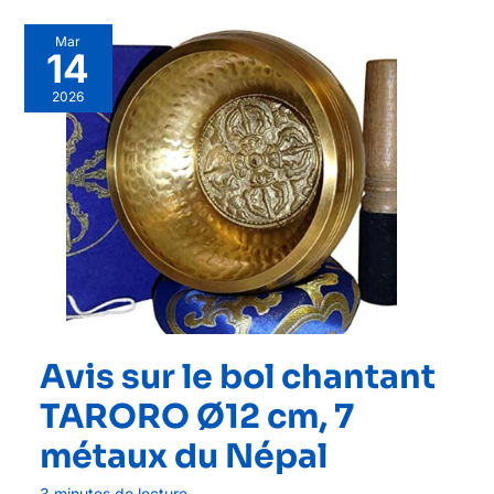
Mar
14
2026
Avis sur le bol chantant
TARORO Ø12 cm, 7
métaux du Népal
3 minutes de lecture