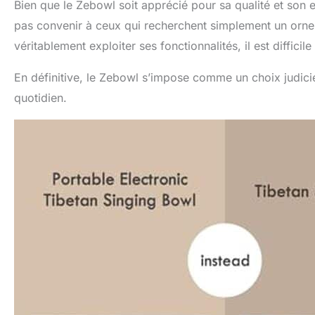
Bien que le Zebowl soit apprécié pour sa qualité et son ef
les thérapeutes
Bureaux : augme
pas convenir à ceux qui recherchent simplement un orne
conception porta
véritablement exploiter ses fonctionnalités, il est difficile
concentration d
sommeil. Couver
En définitive, le Zebowl s’impose comme un choix judicie
conscience sans
quotidien.