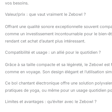
vos besoins.
une thérapie son
glisser douceme
Valeur/prix : que vaut vraiment le Zebowl ?
vibrations conti
techniques auth
concentration, r
Offrant une qualité sonore exceptionnelle souvent comp
de guérison + 
comme un investissement incontournable pour le bien-êt
accordées (369 
rendant cet achat d’autant plus intéressant.
libérez la peur.
Réparation & mi
Compatibilité et usage : un allié pour le quotidien ?
l'intuition. 852
légèrement la s
HZ est clinique
Grâce à sa taille compacte et sa légèreté, le Zebowl est fa
réduction du str
comme en voyage. Son design élégant et l’utilisation simp
charge rapide :
multisensoriell
Ce bol chantant électronique offre une solution polyvale
vrais bols chant
pendant 15/30/4
pratiques de yoga, ou même pour un usage quotidien pou
USB-C (pleine p
heures. Sac de 
Limites et avantages : qu’éviter avec le Zebowl ?
multiscénario】:
anniversaires, 