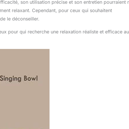
ficacité, son utilisation précise et son entretien pourraient 
 : cliniques et séances de thérapie (TSP/aide au sommeil).
nte la concentration pendant le travail.
Voyage :
ment relaxant. Cependant, pour ceux qui souhaitent
ble conforme à la FAA. Salles de classe : améliore la
 de le déconseiller.
es élèves. Accueil : approfondit les routines de méditation du
t par une garantie de 1 an. Investissement de pleine
ux pour qui recherche une relaxation réaliste et efficace au
 risque.