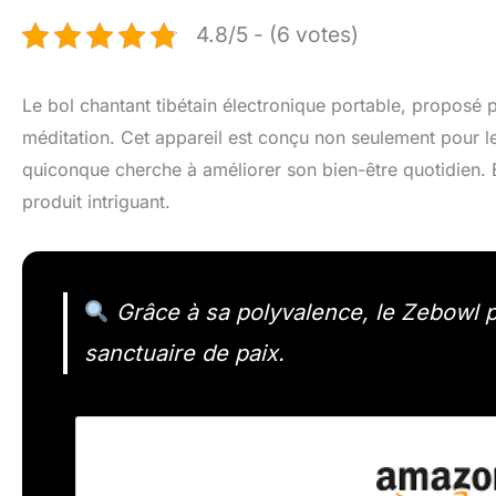
4.8/5 - (6 votes)
Le bol chantant tibétain électronique portable, proposé
méditation. Cet appareil est conçu non seulement pour l
quiconque cherche à améliorer son bien-être quotidien. E
produit intriguant.
Grâce à sa polyvalence, le Zebowl p
sanctuaire de paix.