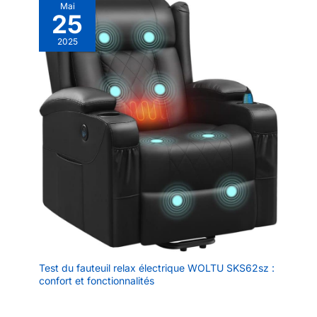
Mai
25
2025
Test du fauteuil relax électrique WOLTU SKS62sz :
confort et fonctionnalités