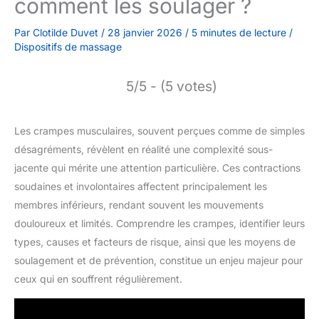
comment les soulager ?
Par
Clotilde Duvet
/
28 janvier 2026
/
5 minutes de lecture
/
Dispositifs de massage
5/5 - (5 votes)
Les crampes musculaires, souvent perçues comme de simples
désagréments, révèlent en réalité une complexité sous-
jacente qui mérite une attention particulière. Ces contractions
soudaines et involontaires affectent principalement les
membres inférieurs, rendant souvent les mouvements
douloureux et limités. Comprendre les crampes, identifier leurs
types, causes et facteurs de risque, ainsi que les moyens de
soulagement et de prévention, constitue un enjeu majeur pour
ceux qui en souffrent régulièrement.