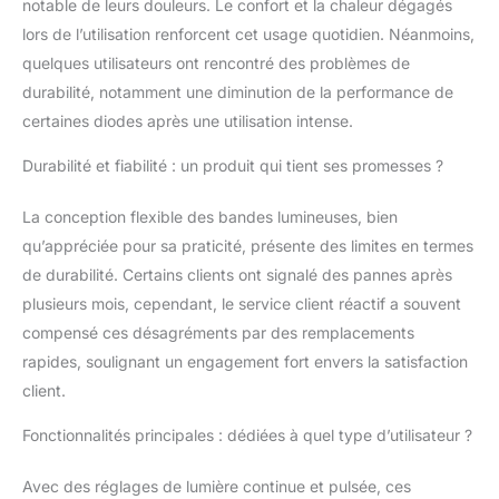
notable de leurs douleurs. Le confort et la chaleur dégagés
convient à tout le
lors de l’utilisation renforcent cet usage quotidien. Néanmoins,
monde. Par
quelques utilisateurs ont rencontré des problèmes de
conséquent, nous
offrons une période de
durabilité, notamment une diminution de la performance de
remboursement
certaines diodes après une utilisation intense.
prolongée de 60 jours.
Grande zone de
Durabilité et fiabilité : un produit qui tient ses promesses ?
traitement de 38,1 x
17,8 cm et puissantes
La conception flexible des bandes lumineuses, bien
lumières LED de 25 W,
qu’appréciée pour sa praticité, présente des limites en termes
ce qui rend le temps de
de durabilité. Certains clients ont signalé des pannes après
traitement
considérablement plus
plusieurs mois, cependant, le service client réactif a souvent
court. Total de 360
compensé ces désagréments par des remplacements
lumières infrarouges
rapides, soulignant un engagement fort envers la satisfaction
médicales rouges et
client.
pénétrantes
profondément dans les
Fonctionnalités principales : dédiées à quel type d’utilisateur ?
tissus. Le système de
luminothérapie rouge
Avec des réglages de lumière continue et pulsée, ces
et infrarouge est