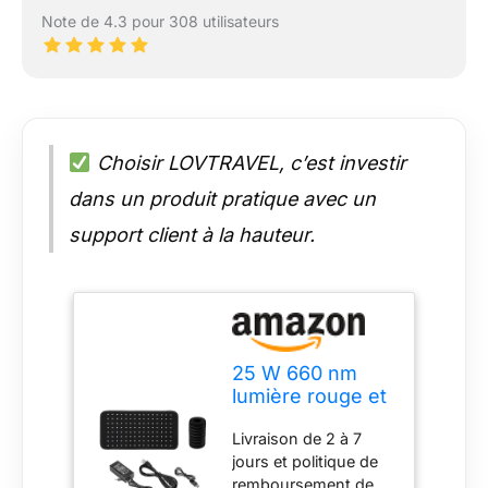
Note de 4.3 pour 308 utilisateurs
Choisir LOVTRAVEL, c’est investir
dans un produit pratique avec un
support client à la hauteur.
25 W 660 nm
lumière rouge et
850 nm appareils
Livraison de 2 à 7
de thérapie par
jours et politique de
lumière
remboursement de
infrarouge à