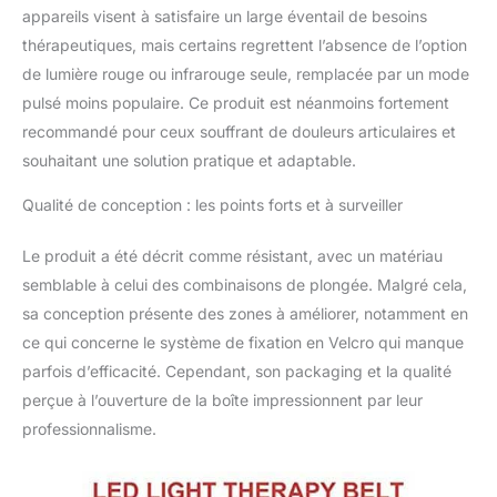
portable et se compose
appareils visent à satisfaire un large éventail de besoins
d'un tampon flexible de
thérapeutiques, mais certains regrettent l’absence de l’option
39 x 22 x 1,3 cm
de lumière rouge ou infrarouge seule, remplacée par un mode
intégré avec une
pulsé moins populaire. Ce produit est néanmoins fortement
gamme alternée de 120
lumières rouges (660
recommandé pour ceux souffrant de douleurs articulaires et
nm) et de 240 lumières
souhaitant une solution pratique et adaptable.
infrarouges invisibles
(850 nm). [Cet appareil
Qualité de conception : les points forts et à surveiller
peut utiliser
séparément des
Le produit a été décrit comme résistant, avec un matériau
lumières rouges ou
semblable à celui des combinaisons de plongée. Malgré cela,
infrarouges pour le
sa conception présente des zones à améliorer, notamment en
traitement] – Lorsque
l'indicateur de
ce qui concerne le système de fixation en Velcro qui manque
l'interrupteur est vert, le
parfois d’efficacité. Cependant, son packaging et la qualité
premier modèle
perçue à l’ouverture de la boîte impressionnent par leur
consiste à allumer les
professionnalisme.
lumières rouges de 660
nm + les lumières
infrarouges de 850 nm,