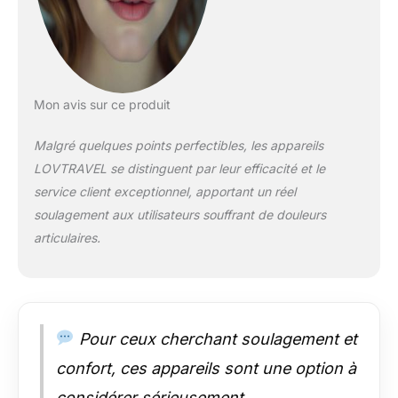
conséquent, nous
offrons une période
de remboursement
prolongée de 60
jours. Grande zone
de traitement de 38,1
Mon avis sur ce produit
x 17,8 cm et
puissantes lumières
Malgré quelques points perfectibles, les appareils
LED de 25 W, ce qui
LOVTRAVEL se distinguent par leur efficacité et le
rend le temps de
service client exceptionnel, apportant un réel
traitement
considérablement
soulagement aux utilisateurs souffrant de douleurs
plus court. Total de
articulaires.
360 lumières
infrarouges
médicales rouges et
pénétrantes
profondément dans
Pour ceux cherchant soulagement et
les tissus. Le
système de
confort, ces appareils sont une option à
luminothérapie rouge
considérer sérieusement.