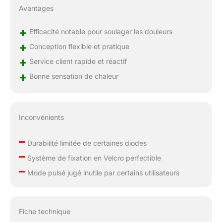
Avantages
douleurs. Câble USB :
l'appareil peut être
+
connecté à un
Efficacité notable pour soulager les douleurs
chargeur, une banque
+
Conception flexible et pratique
d'alimentation 5 V ou
+
Service client rapide et réactif
une banque
d'alimentation 12 V.
+
Bonne sensation de chaleur
Inconvénients
–
Durabilité limitée de certaines diodes
–
Système de fixation en Velcro perfectible
–
Mode pulsé jugé inutile par certains utilisateurs
Fiche technique