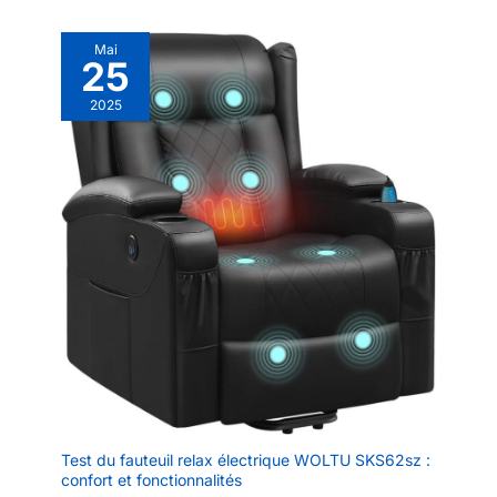
Mai
25
2025
Test du fauteuil relax électrique WOLTU SKS62sz :
confort et fonctionnalités