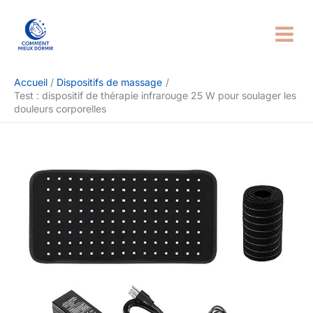
Aller
Rechercher
au
contenu
Accueil
Dispositifs de massage
Test : dispositif de thérapie infrarouge 25 W pour soulager les
douleurs corporelles