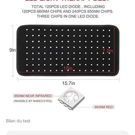
le deuxième modèle est
les lumières rouges
séparées de 660 nm
allumées. [Prise en
charge du mode
impulsion] – Il rend le
traitement plus
efficace. Le bandage de
thérapie à lumière
rouge Lovtravel est
utilisé pour soulager les
douleurs articulaires et
musculaires et est
adapté pour le dos, le
cou, les épaules, les
bras, le poignet, la
main, la jambe, le
genou, le pied. En
même temps, il peut
Bilan du test
également aider à
soulager la fatigue
musculaire et les