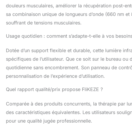
100 000 heures 
douleurs musculaires, améliorer la récupération post-ent
: le support rot
sa combinaison unique de longueurs d’onde (660 nm et 85
infrarouge poly
souffrant de tensions musculaires.
facilement les 
alignement parfa
nécessitant un 
Usage quotidien : comment s’adapte-t-elle à vos besoins
ans – Essayez n
remboursement 
Dotée d’un support flexible et durable, cette lumière inf
satisfait. La la
spécifiques de l’utilisateur. Que ce soit sur le bureau ou 
rouge est livré
gratuits pour to
quotidienne sans encombrement. Son panneau de contrôle i
personnalisation de l’expérience d’utilisation.
Quel rapport qualité/prix propose FliKEZE ?
Comparée à des produits concurrents, la thérapie par lu
des caractéristiques équivalentes. Les utilisateurs souli
pour une qualité jugée professionnelle.