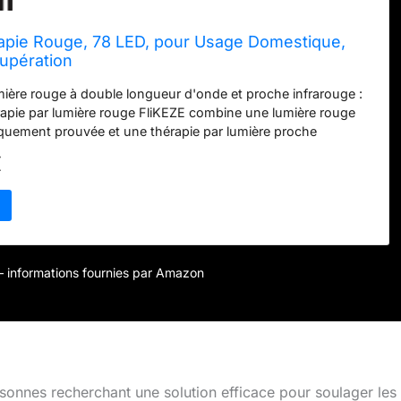
pie Rouge, 78 LED, pour Usage Domestique,
cupération
mière rouge à double longueur d'onde et proche infrarouge :
rapie par lumière rouge FliKEZE combine une lumière rouge
quement prouvée et une thérapie par lumière proche
50 nm pour une pénétration profonde des tissus. Ce support
€
arouge de qualité médicale offre un soulagement ciblé de la
récupération musculaire accélérée avec une synergie
gueur d'onde Sortie d'irradiance de qualité médicale de 122
de 78 LED à double puce de qualité supérieure, ce panneau
e thérapie par lumière rouge offre une puissante thérapie par
uge à une intensité clinique de 122 mW/cm². Le système
r – informations fournies par Amazon
othérapie proche infrarouge assure une absorption
hotons pour des séances de traitement efficaces
tièrement métallique de qualité industrielle : conçue avec un
nium de qualité militaire, cette lampe infrarouge robuste offre
t une dissipation de la chaleur exceptionnelles. Le panneau
apie par la lumière rouge maintient une performance stable
sonnes recherchant une solution efficace pour soulager les
lisation prolongée, soutenu par une durée de vie de plus de