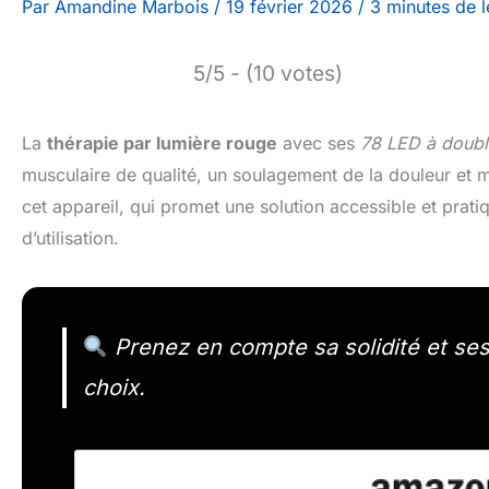
Par
Amandine Marbois
/
19 février 2026
/
3 minutes de l
5/5 - (10 votes)
La
thérapie par lumière rouge
avec ses
78 LED à doubl
musculaire de qualité, un soulagement de la douleur et
cet appareil, qui promet une solution accessible et prati
d’utilisation.
Prenez en compte sa solidité et ses f
choix.