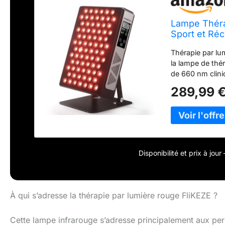
Lampe Théra
Sport et Ré
Thérapie par lu
la lampe de thé
de 660 nm clini
infrarouge de 8
289,99 
d'éclairage infr
douleur et une 
optimale de lon
mW/cm² – Doté 
professionnel d
lumière infraro
Disponibilité et prix à jou
avancé de lumin
maximale des p
Construction en
boîtier en alumi
À qui s’adresse la thérapie par lumière rouge FliKEZE ?
une durabilité e
robuste de thér
Cette lampe infrarouge s’adresse principalement aux per
grâce à une uti