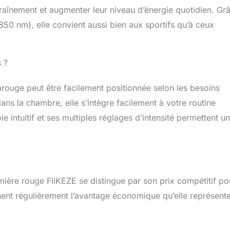
LED Système de thérapie professionnel entièrement réglable
raînement et augmenter leur niveau d’énergie quotidien. Gr
atif à 180° transforme ce support de lumière de thérapie
0 nm), elle convient aussi bien aux sportifs qu’à ceux
valent en une solution de traitement complète. Positionnez
panneaux de luminothérapie proche infrarouge pour un
it avec le dos, les articulations ou les groupes musculaires
soulagement Essai sans risque de 30 jours et garantie de 3
 ?
otre système de luminothérapie infrarouge sans souci –
complet disponible sous 30 jours si vous n'êtes pas
rarouge peut être facilement positionnée selon les besoins
mpe de thérapie infrarouge FliKEZE de thérapie par lumière
dans la chambre, elle s’intègre facilement à votre routine
e avec une couverture de 3 ans, y compris des remplacements
ut défaut de fabrication
ntuitif et ses multiples réglages d’intensité permettent u
mière rouge FliKEZE se distingue par son prix compétitif po
gnent régulièrement l’avantage économique qu’elle représent