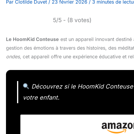
Par
Clotilde Duvet
/
23 février 2026
/
3 minutes de lectu
5/5 - (8 votes)
Le HoomKid Conteuse
est un appareil innovant destiné
gestion des émotions à travers des histoires, des médit
ondes
, cet appareil offre une expérience éducative et r
Découvrez si le HoomKid Conteuse es
votre enfant.