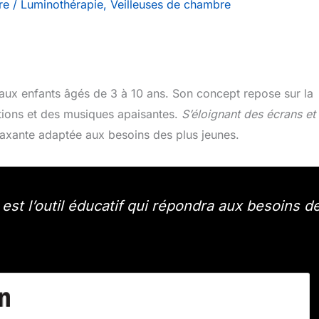
re
/
Luminothérapie
,
Veilleuses de chambre
 aux enfants âgés de 3 à 10 ans. Son concept repose sur la
ations et des musiques apaisantes.
S’éloignant des écrans et
elaxante adaptée aux besoins des plus jeunes.
t l’outil éducatif qui répondra aux besoins d