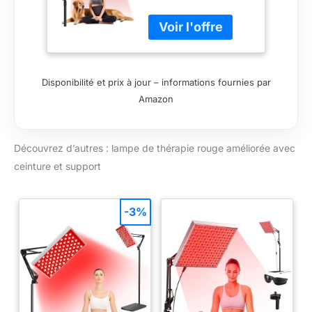
Upgraded 2 in 1
Chips, Red Light
Therapy Lamp,
660nm Red Light
& 850nm Near
Infrared Light
Disponibilité et prix à jour – informations fournies par
Therapy
Amazon
Dispositif with
Red Light
Therapy Belt and
Découvrez d’autres : lampe de thérapie rouge améliorée avec
Stand Soulager
la douleur dans
ceinture et support
toutes
-3%