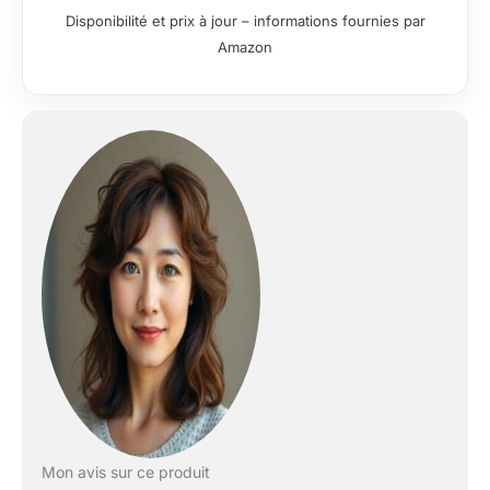
Infrared Light
Disponibilité et prix à jour – informations fournies par
Therapy
Amazon
Dispositif with
Red Light
Therapy Belt and
Stand Soulager
la douleur dans
toutes
Mon avis sur ce produit