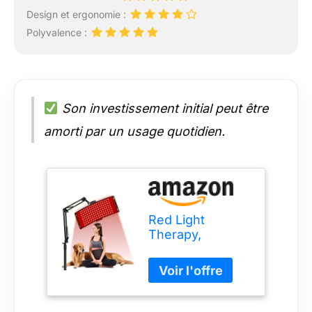
Design et ergonomie :
Polyvalence :
Son investissement initial peut être
amorti par un usage quotidien.
Red Light
Therapy,
Upgraded 2 in 1
Chips, Red Light
Therapy Lamp,
660nm Red Light
& 850nm Near