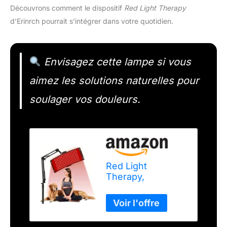
Découvrons comment le dispositif
Red Light Therapy
d’Erinrch pourrait s’intégrer dans votre quotidien.
Envisagez cette lampe si vous
aimez les solutions naturelles pour
soulager vos douleurs.
Red Light
Therapy,
Upgraded 2 in 1
Chips, Red Light
Therapy Lamp,
660nm Red Light