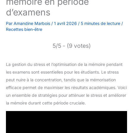
mémoire en période
d’examens
Par
Amandine Marbois
/
1 avril 2026
/
5 minutes de lecture
/
Recettes bien-être
5/5 - (9 votes)
La gestion du stress et l’optimisation de la mémoire pendant
les examens sont essentielles pour les étudiants. Le stress
peut nuire à la concentration, tandis que la mémorisation
efficace permet de maximiser les résultats académiques. Voici
un ensemble de stratégies pour atténuer le stress et améliorer
la mémoire durant cette période cruciale.