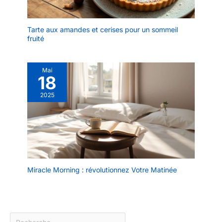
Tarte aux amandes et cerises pour un sommeil
fruité
Mai
18
2025
Miracle Morning : révolutionnez Votre Matinée