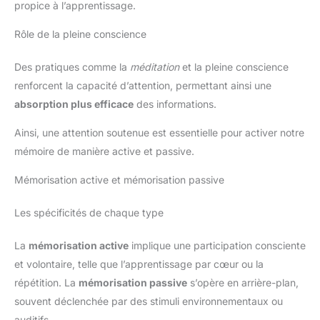
propice à l’apprentissage.
à jour notre application pour améliorer l'expérience utilisateur.
En cas de différence entre l'application et le site Web, veuillez
vous référer à l'application. Conseil d'appairage : Maintenez le
Rôle de la pleine conscience
bouton d'alimentation enfoncé pendant 1,5 seconde jusqu'à ce
que le voyant jaune s'allume, puis suivez les instructions à
l'écran pour effectuer l'appairage.
Des pratiques comme la
méditation
et la pleine conscience
renforcent la capacité d’attention, permettant ainsi une
absorption plus efficace
des informations.
Ainsi, une attention soutenue est essentielle pour activer notre
mémoire de manière active et passive.
Mémorisation active et mémorisation passive
Les spécificités de chaque type
La
mémorisation active
implique une participation consciente
et volontaire, telle que l’apprentissage par cœur ou la
répétition. La
mémorisation passive
s’opère en arrière-plan,
souvent déclenchée par des stimuli environnementaux ou
auditifs.