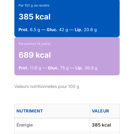
Par 100 g de recette
385 kcal
Prot.
6.5 g —
Gluc.
42 g —
Lip.
20.6 g
Par portion (4 parts)
689 kcal
Prot.
11.6 g —
Gluc.
75 g —
Lip.
36.9 g
Valeurs nutritionnelles pour 100 g
NUTRIMENT
VALEUR
Énergie
385 kcal