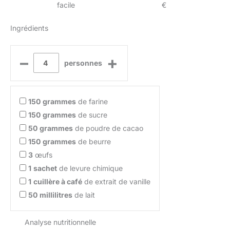
facile
€
Ingrédients
–
+
personnes
150
grammes
de farine
150
grammes
de sucre
50
grammes
de poudre de cacao
150
grammes
de beurre
3
œufs
1
sachet
de levure chimique
1
cuillère à café
de extrait de vanille
50
millilitres
de lait
Analyse nutritionnelle