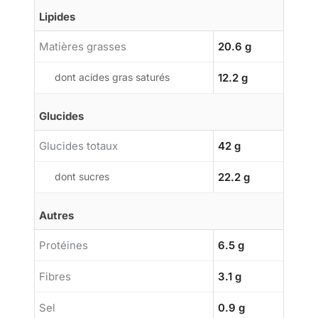
Lipides
Matières grasses
20.6 g
dont acides gras saturés
12.2 g
Glucides
Glucides totaux
42 g
dont sucres
22.2 g
Autres
Protéines
6.5 g
Fibres
3.1 g
Sel
0.9 g