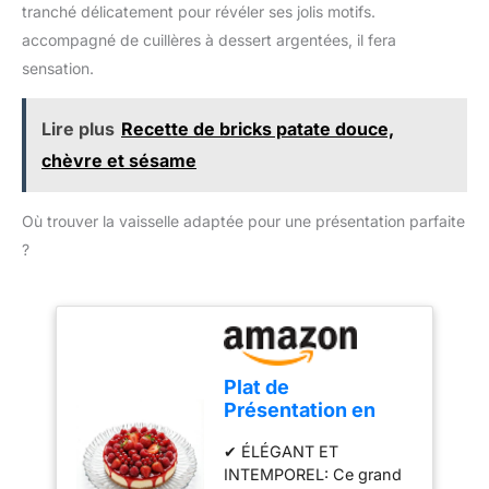
tranché délicatement pour révéler ses jolis motifs.
accessoires. Compact et
pratique pour un usage
accompagné de cuillères à dessert argentées, il fera
quotidien : Léger, doté
sensation.
d'un câble de 1 mètre et
d'un design compact, ce
Lire plus
Recette de bricks patate douce,
mixeur est facile à ranger
et parfait pour toutes vos
chèvre et sésame
tâches de cuisine.
Où trouver la vaisselle adaptée pour une présentation parfaite
?
Plat de
Présentation en
Verre 31,5 cm –
✔ ÉLÉGANT ET
Grand Plateau de
INTEMPOREL: Ce grand
Service