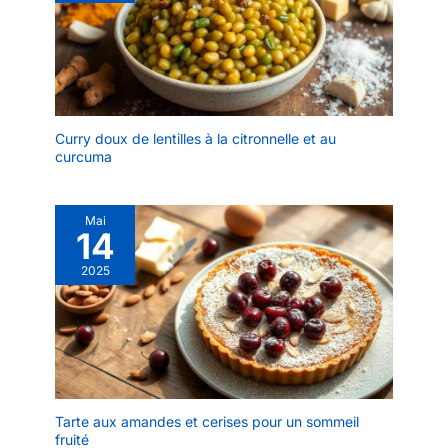
bonne résistance à la
corrosion DIMENSIONS
ET PRISE EN MAIN :
Longueur de 15,3 cm et
épaisseur de 2,5 mm
pour une prise en main
stable et confortable,
Curry doux de lentilles à la citronnelle et au
curcuma
adaptée à un usage
fréquent ENTRETIEN
SIMPLE : Ces cuillères
passent au lave-vaisselle
Mai
14
et conservent leur
brillance après de
2025
nombreux lavages, pour
un entretien rapide au
quotidien
Tarte aux amandes et cerises pour un sommeil
fruité