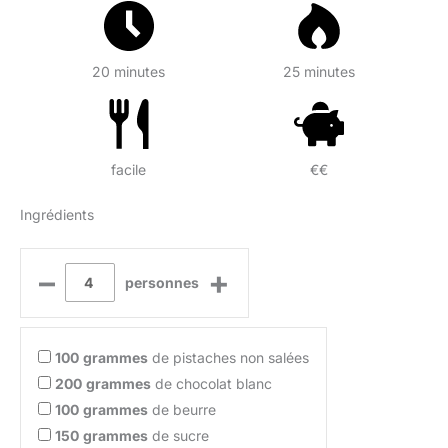
20 minutes
25 minutes
facile
€€
Ingrédients
–
+
personnes
100
grammes
de pistaches non salées
200
grammes
de chocolat blanc
100
grammes
de beurre
150
grammes
de sucre