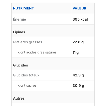
NUTRIMENT
VALEUR
Énergie
395 kcal
Lipides
Matières grasses
22.8 g
dont acides gras saturés
11 g
Glucides
Glucides totaux
42.3 g
dont sucres
30.9 g
Autres