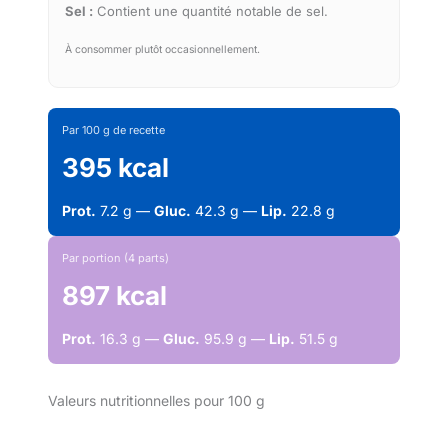
Sel :
Contient une quantité notable de sel.
À consommer plutôt occasionnellement.
Par 100 g de recette
395 kcal
Prot.
7.2 g —
Gluc.
42.3 g —
Lip.
22.8 g
Par portion (4 parts)
897 kcal
Prot.
16.3 g —
Gluc.
95.9 g —
Lip.
51.5 g
Valeurs nutritionnelles pour 100 g