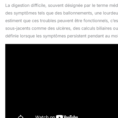
La digestion difficile, souvent désignée par le terme méd
des symptômes tels que des ballonnements, une lourdeur
estiment que ces troubles peuvent être fonctionnels, c’es
sous-jacents comme des ulcères, des calculs biliaires ou
définie lorsque les symptômes persistent pendant au moi