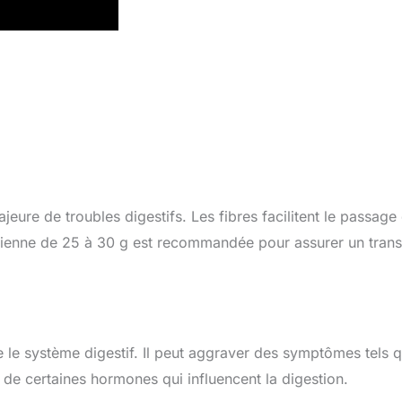
eure de troubles digestifs. Les fibres facilitent le passage
dienne de 25 à 30 g est recommandée pour assurer un trans
e le système digestif. Il peut aggraver des symptômes tels 
 de certaines hormones qui influencent la digestion.