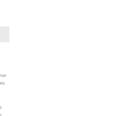
mmer
es.
e
e.