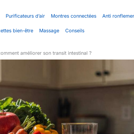
Purificateurs d’air
Montres connectées
Anti ronfleme
ettes bien-être
Massage
Conseils
 comment améliorer son transit intestinal ?