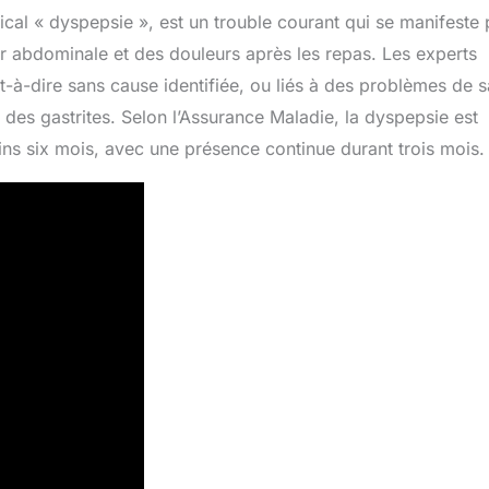
ical « dyspepsie », est un trouble courant qui se manifeste 
 abdominale et des douleurs après les repas. Les experts
t-à-dire sans cause identifiée, ou liés à des problèmes de 
 des gastrites. Selon l’Assurance Maladie, la dyspepsie est
ns six mois, avec une présence continue durant trois mois.