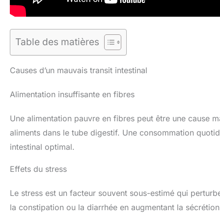
Table des matières
Causes d’un mauvais transit intestinal
Alimentation insuffisante en fibres
Une alimentation pauvre en fibres peut être une cause maj
aliments dans le tube digestif. Une consommation quoti
intestinal optimal.
Effets du stress
Le stress est un facteur souvent sous-estimé qui perturb
la constipation ou la diarrhée en augmentant la sécrétion