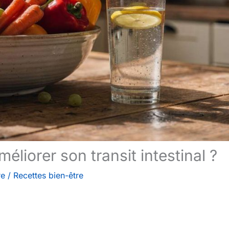
éliorer son transit intestinal ?
re
/
Recettes bien-être