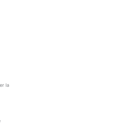
er la
e