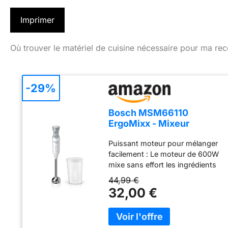
Imprimer
Où trouver le matériel de cuisine nécessaire pour ma rec
-29%
Bosch MSM66110
ErgoMixx - Mixeur
plongeant, 2 vitesses
Puissant moteur pour mélanger
facilement : Le moteur de 600W
mixe sans effort les ingrédients
les plus durs ; préparez de
44,99 €
nombreuses recettes grâce à
32,00 €
une large gamme d’accessoires
Contrôle aisé d’une seule main :
2 vitesses et bouton turbo pour