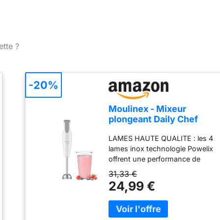
ette ?
-20%
Moulinex - Mixeur
plongeant Daily Chef
600W - Mixage rapide -
LAMES HAUTE QUALITE : les 4
Blanc
lames inox technologie Powelix
offrent une performance de
mixage durable dans le temps
31,33 €
et des résultats 30 % plus
24,99 €
rapides* ; *comparé à notre
technologie 2 lames classique
MOTEUR PUISSANT : 600 W