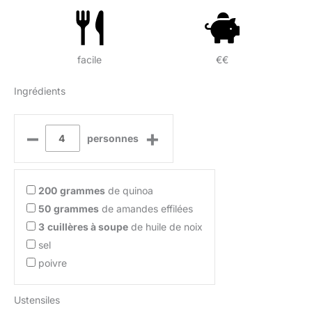
facile
€€
Ingrédients
–
+
personnes
200
grammes
de quinoa
50
grammes
de amandes effilées
3
cuillères à soupe
de huile de noix
sel
poivre
Ustensiles