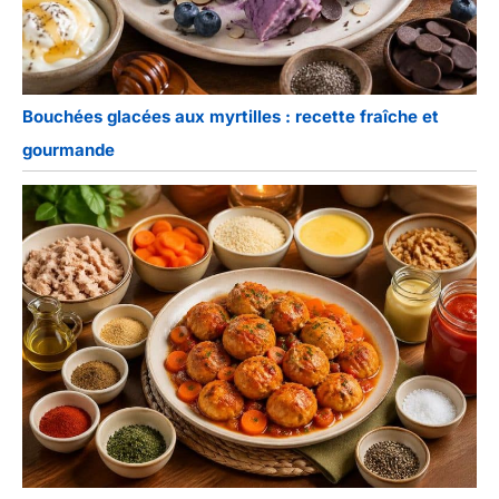
rencontrez des
problèmes avec les
produits, n'hésitez pas à
nous contacter.
Bouchées glacées aux myrtilles : recette fraîche et
gourmande