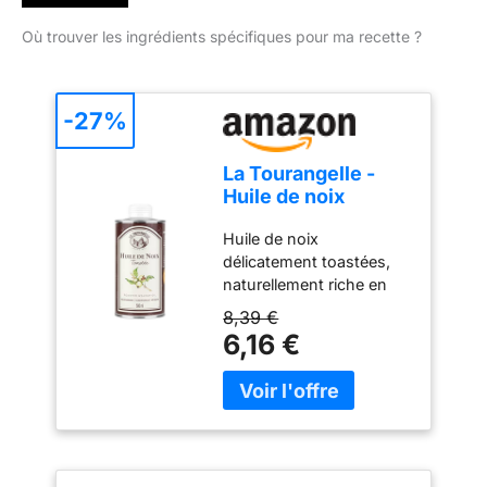
Où trouver les ingrédients spécifiques pour ma recette ?
-27%
La Tourangelle -
Huile de noix
toastée - Riche en
Huile de noix
Omega 3 - 250ml
délicatement toastées,
naturellement riche en
Omega 3. Huile de
8,39 €
grande qualité obtenue
6,16 €
selon un savoir-faire
ancestral. Les noix sont
toastées à la main puis
pressées à l'aide d'une
presse hydraulique
centenaire. L'huile de