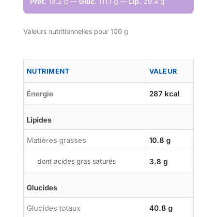
Prot.
19.2 g —
Gluc.
111.1 g —
Lip.
29.4 g
Valeurs nutritionnelles pour 100 g
NUTRIMENT
VALEUR
Énergie
287 kcal
Lipides
Matières grasses
10.8 g
dont acides gras saturés
3.8 g
Glucides
Glucides totaux
40.8 g