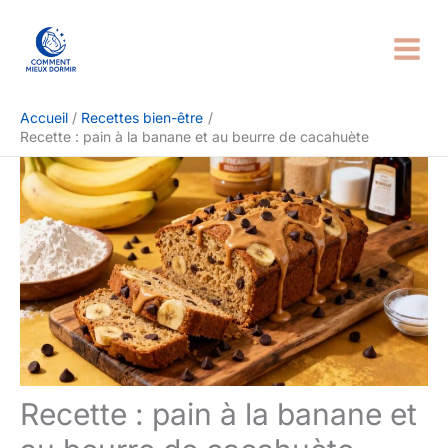
Aller
Rechercher
au
contenu
Accueil
Recettes bien-être
Recette : pain à la banane et au beurre de cacahuète
Recette : pain à la banane et