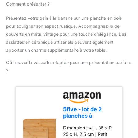
la surface du bol à pain
Comment présenter ?
FACILE À ENLEVER :
antiadhésif, il est facile à
Notre moule a pain
nettoyer. Convient pour
silicone a une base
Présentez votre pain à la banane sur une planche en bois
une utilisation dans les
antiadhésive lisse qui
pour souligner son aspect rustique. Accompagnez-le de
réfrigérateurs, les fours à
peut être pliée pour
micro-ondes, les grille-
couverts en métal vintage pour une touche d’élégance. Des
libérer facilement et
pain et les fours,
assiettes en céramique artisanale peuvent également
rapidement les produits
répondez à vos
de boulangerie et les
apporter un charme supplémentaire à votre table.
différents besoins de
desserts, ne collera pas
cuisson. Nombreuses
Où trouver la vaisselle adaptée pour une présentation parfaite
aux aliments et ne
utilisations : idéal pour
causera pas de
?
faire du pain, des
désagrément lors du
quiches, des lasagnes,
nettoyage. HAUTE
des gâteaux, des
RÉSISTANCE À LA
brownies, du pain aux
TEMPÉRATURE : Ce
pommes, du pain aux
moule cake silicone peut
bananes, du pain de
facilement supporter des
5five - lot de 2
seigle, du pain de blé
températures de -30℃ à
planches à
entier et d'autres
230℃. Contrairement à
découper bambou
desserts. Convient pour
d'autres moules à
Dimensions = L. 35 x P.
une utilisation dans les
pâtisserie, ce moule en
25 x H. 2,5 cm | Petit
cuisines, les pâtisseries,