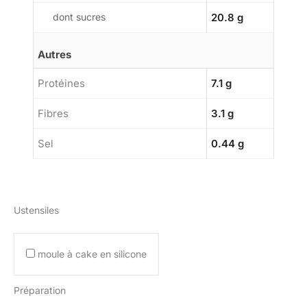
dont sucres
20.8 g
Autres
Protéines
7.1 g
Fibres
3.1 g
Sel
0.44 g
Ustensiles
moule à cake en silicone
Préparation