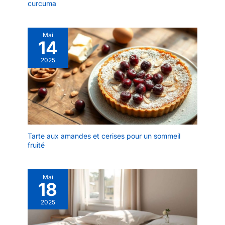
curcuma
stress et un nettoyage
rapide. Parfaites pour les
dîners ou les journées
chargées. Cadeau idéal :
Mai
14
Pour une crémaillère, un
anniversaire ou les
2025
amateurs de design – ce
set d'assiettes en
céramique est fait main
et chaque pièce est
unique.
Tarte aux amandes et cerises pour un sommeil
fruité
Mai
18
2025