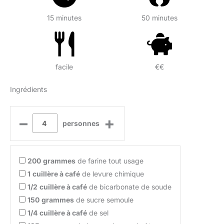
15 minutes
50 minutes
facile
€€
Ingrédients
–
+
personnes
200
grammes
de farine tout usage
1
cuillère à café
de levure chimique
1/2
cuillère à café
de bicarbonate de soude
150
grammes
de sucre semoule
1/4
cuillère à café
de sel