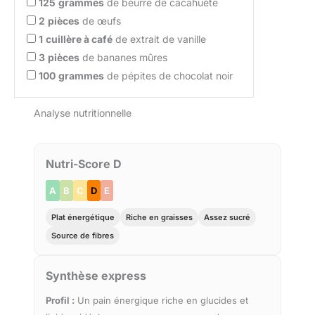
125
grammes
de beurre de cacahuète
2
pièces
de œufs
1
cuillère à café
de extrait de vanille
3
pièces
de bananes mûres
100
grammes
de pépites de chocolat noir
Analyse nutritionnelle
Nutri-Score D
A
B
C
D
E
Plat énergétique
Riche en graisses
Assez sucré
Source de fibres
Synthèse express
Profil :
Un pain énergique riche en glucides et