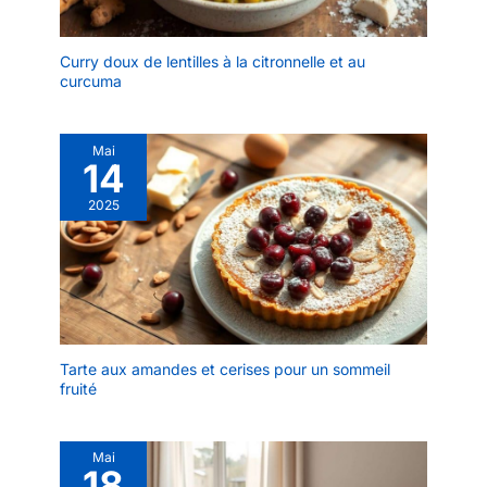
bureau ou coiffeuse, ce
texture haut de gamme à
plateau pour cle plate
tout espace, vous
maximise l'espace sans
permettant de ranger vos
Curry doux de lentilles à la citronnelle et au
encombrer, offrant une
curcuma
bijoux avec plaisir à
solution de rangement
chaque fois.
chic pour vos trésors les
【DIMENSIONS IDÉAL】
plus chers
Plateau à bijoux long :
Mai
14
19,5 x 13 cm, rond : 18 x
18 cm, ces plateaux de
2025
taille idéale et charmants
permettent de ranger
soigneusement vos
petits bijoux en collier, ils
rendront votre coiffeuse
glamour, une femme de
tout âge mérite d'avoir
Tarte aux amandes et cerises pour un sommeil
un tel plateau de
fruité
rangement pour ses
bijoux. 【BEAU
CADEAUX】Ce délicat
Mai
18
plateau à bijoux en forme