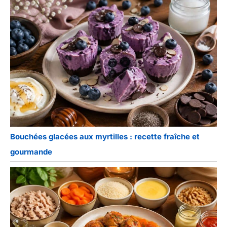
bougies, ainsi que pour
contenir des biscuits,
des petits fruits, etc. Son
design polyvalent permet
un large éventail
d'options de style, ce qui
en fait un accessoire
idéal pour votre objectif.
Bouchées glacées aux myrtilles : recette fraîche et
gourmande