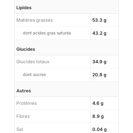
Lipides
Matières grasses
53.3 g
dont acides gras saturés
43.2 g
Glucides
Glucides totaux
34.9 g
dont sucres
20.8 g
Autres
Protéines
4.6 g
Fibres
8.9 g
Sel
0.04 g