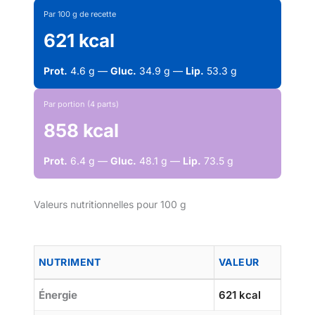
Par 100 g de recette
621 kcal
Prot.
4.6 g —
Gluc.
34.9 g —
Lip.
53.3 g
Par portion (4 parts)
858 kcal
Prot.
6.4 g —
Gluc.
48.1 g —
Lip.
73.5 g
Valeurs nutritionnelles pour 100 g
NUTRIMENT
VALEUR
Énergie
621 kcal