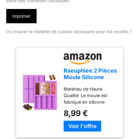
saine des friandises classiques.
Imprimer
Où trouver le matériel de cuisine nécessaire pour ma recette ?
Rseuphiee 2 Pièces
Moule Silicone
Rectangulaire,
Matériau de Haute
Moules
Qualité: Le moule est
Antiadhésifs à 8
fabriqué en silicone
Cavités, Barres de
alimentaire, doux et
Céréales Maison,
8,99 €
flexible, inodore et
Pain, Gâteau,
exempt de BPA et
Barres de Chocolat,
d'autres substances
Biscuits, Violet
nocives. Même s'il est