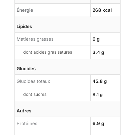
Énergie
268 kcal
Lipides
Matières grasses
6 g
dont acides gras saturés
3.4 g
Glucides
Glucides totaux
45.8 g
dont sucres
8.1 g
Autres
Protéines
6.9 g