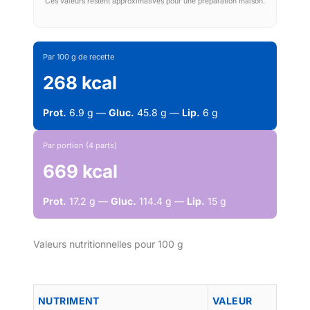
Ces valeurs restent approximatives pour une préparation maison.
Par 100 g de recette
268 kcal
Prot.
6.9 g —
Gluc.
45.8 g —
Lip.
6 g
Par portion (4 parts)
669 kcal
Prot.
17.2 g —
Gluc.
114.4 g —
Lip.
15 g
Valeurs nutritionnelles pour 100 g
NUTRIMENT
VALEUR