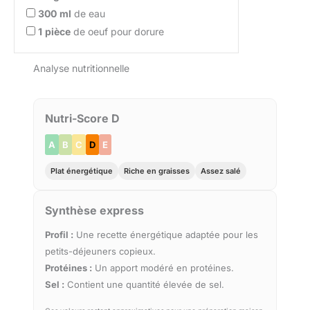
300
ml
de eau
1
pièce
de oeuf pour dorure
Analyse nutritionnelle
Nutri-Score D
A
B
C
D
E
Plat énergétique
Riche en graisses
Assez salé
Synthèse express
Profil :
Une recette énergétique adaptée pour les
petits-déjeuners copieux.
Protéines :
Un apport modéré en protéines.
Sel :
Contient une quantité élevée de sel.