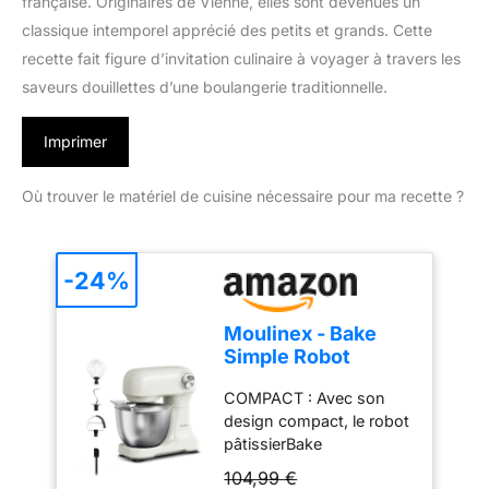
française. Originaires de Vienne, elles sont devenues un
classique intemporel apprécié des petits et grands. Cette
recette fait figure d’invitation culinaire à voyager à travers les
saveurs douillettes d’une boulangerie traditionnelle.
Imprimer
Où trouver le matériel de cuisine nécessaire pour ma recette ?
-24%
Moulinex - Bake
Simple Robot
Pâtissier compact
COMPACT : Avec son
fouet, batteur et
design compact, le robot
crochet
pâtissierBake
Simples'adapte
104,99 €