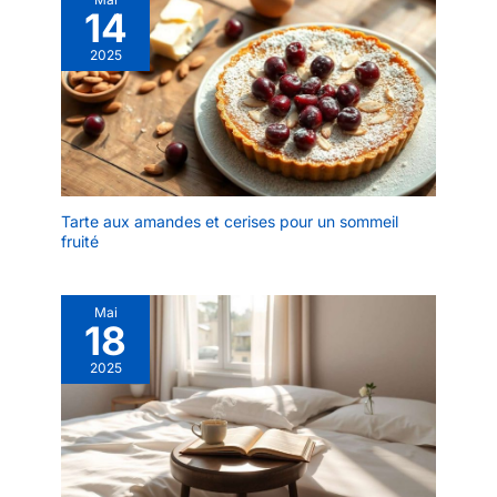
bambou sont
14
complètement sûres
pour préparer et
2025
présenter les aliments.
FACILE À NETTOYER -
Le bambou est
naturellement non
poreux et n'absorbe ni
les liquides ni les odeurs.
Il est facile à nettoyer en
Tarte aux amandes et cerises pour un sommeil
le rinçant à l'eau tiède
fruité
savonneuse et n'est pas
adapté au lave-vaisselle.
Mai
18
2025