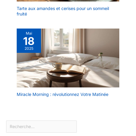
menus festifs. Coffret
rondes ordinaires.
cadeau parfait : Nos
Tarte aux amandes et cerises pour un sommeil
【Convient au Micro-
fruité
Plats de Service en
ondes & Lave-vaisselle &
céramique raviront les
Four】Fabriquées en
amateurs de cuisine. Les
porcelaine durable, les
Mai
Assiettes à dîner en
18
assiettes ovales DOWAN
Porcelaine sont un
sont durables et sans
cadeau idéal pour
2025
danger pour les micro-
mariages ou
ondes et les lave-
housewarming.
vaisselle. 100%
L'Assiette Rectangulaire,
recyclable et sain pour
alliant esthétique et
votre usage quotidien.
durabilité, séduit pour
Cet ensemble d'assiettes
son élégance
en céramique blanche a
intemporelle.
Miracle Morning : révolutionnez Votre Matinée
été testé pour sa
résistance et sa
durabilité. Cela peut
durer dans votre famille
pendant des
générations. 【Un Must
pour Toutes Les