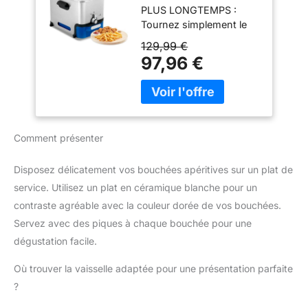
L’huile reste propre plus
PLUS LONGTEMPS :
Inox
longtemps, sans odeurs
Tournez simplement le
fortes et avec un meilleur
cadran et la friteuse
129,99 €
goût des aliments
vidangera et filtrera
97,96 €
Nettoyage simple: Pièces
automatiquement l'huile,
amovibles compatibles
la stockant dans le
lave-vaisselle et parois
conteneur dédié à cet
froides pour une
effet. FACILE À
manipulation sûre
NETTOYER : Friteuse
Comment présenter
entièrement démontable
avec des pièces
résistantes au lave-
Disposez délicatement vos bouchées apéritives sur un plat de
vaisselle pour un
service. Utilisez un plat en céramique blanche pour un
nettoyage sans effort.
contraste agréable avec la couleur dorée de vos bouchées.
RESULTAT PARFAIT :
Servez avec des piques à chaque bouchée pour une
friteuse électrique semi-
professionnelle avec
dégustation facile.
élément chauffant
Où trouver la vaisselle adaptée pour une présentation parfaite
immergé pour des
résultats rapides et
?
parfaits. CAPACITÉ XL :