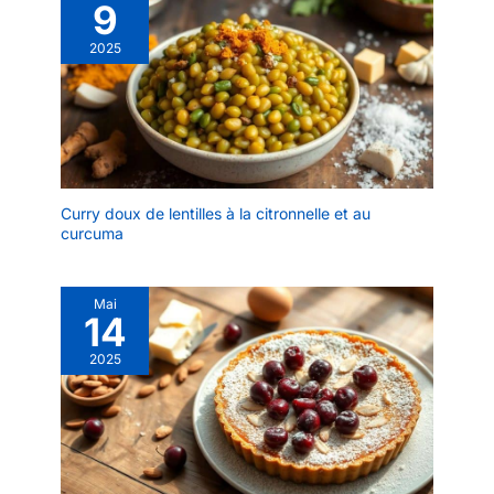
humanisé est
9
Assiettes à dîner en
suffisamment profond
Porcelaine conservent
2025
pour empêcher les
leur forme après des
aliments de se renverser.
utilisations répétées.
Avec un design à rebord
Empilables, les Assiettes
épais, DOWAN est un
Rectangulaires
simple plateau de
économisent de
service. 【S'adapte
l'espace. Robustes, ces
Mieux à vos Armoires】
Plats de Service résistent
Fonctionnalité empilée et
Curry doux de lentilles à la citronnelle et au
aux chocs. Polyvalence
curcuma
sans inclinaison pour
élégante : L'Assiette
une efficacité de l'espace
Rectangulaire s'adapte
dans votre placard. Les
aux ambiances formelles
grandes assiettes de
Mai
ou décontractées. Les
14
service en porcelaine
Assiettes à dîner en
DOWAN peuvent être
2025
Porcelaine subliment
nettoyées rapidement et
steaks ou canapés lors
facilement avec du
de réceptions. Les Plats
savon. Ces assiettes
de Service en céramique
plates s'intègrent mieux
deviennent
dans mes armoires que
indispensables pour les
les assiettes de service