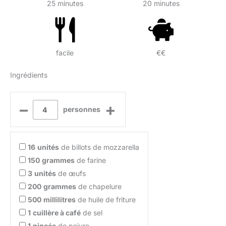
25 minutes
20 minutes
facile
€€
Ingrédients
–
+
personnes
16
unités
de billots de mozzarella
150
grammes
de farine
3
unités
de œufs
200
grammes
de chapelure
500
millilitres
de huile de friture
1
cuillère à café
de sel
1
pincée
de poivre