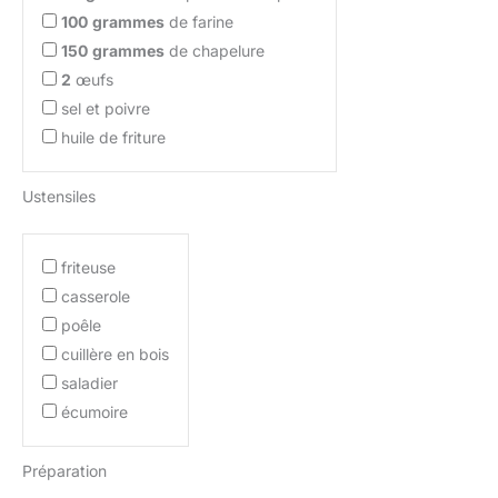
100
grammes
de farine
150
grammes
de chapelure
2
œufs
sel et poivre
huile de friture
Ustensiles
friteuse
casserole
poêle
cuillère en bois
saladier
écumoire
Préparation