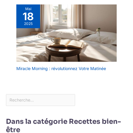
la vaisselle à la maison.
fonctionnelles et
【Facile à nettoyer et
Mai
exquises !
18
passe au micro-ondes】
Ces assiette ceramique
2025
profondes vont au
micro-ondes et au lave-
vaisselle. Il suffit de rincer
à l'eau tiède et au savon
ou de le mettre au lave-
vaisselle pour un
nettoyage rapide.
Miracle Morning : révolutionnez Votre Matinée
Dans la catégorie Recettes bien-
être