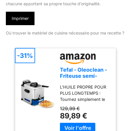
chacune apportant sa propre touche d’originalité.
Imprimer
Où trouver le matériel de cuisine nécessaire pour ma recette ?
-31%
Tefal - Oleoclean -
Friteuse semi-
professionnelle
L'HUILE PROPRE POUR
compacte - 3,5 L -
PLUS LONGTEMPS :
Inox
Tournez simplement le
cadran et la friteuse
129,99 €
vidangera et filtrera
89,89 €
automatiquement l'huile,
la stockant dans le
conteneur dédié à cet