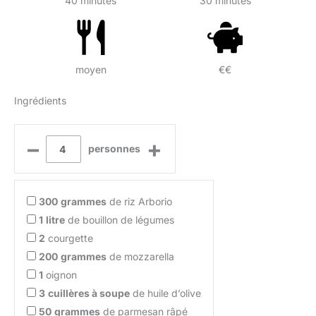
40 minutes
30 minutes
moyen
€€
Ingrédients
–
+
personnes
300
grammes
de riz Arborio
1
litre
de bouillon de légumes
2
courgette
200
grammes
de mozzarella
1
oignon
3
cuillères à soupe
de huile d’olive
50
grammes
de parmesan râpé