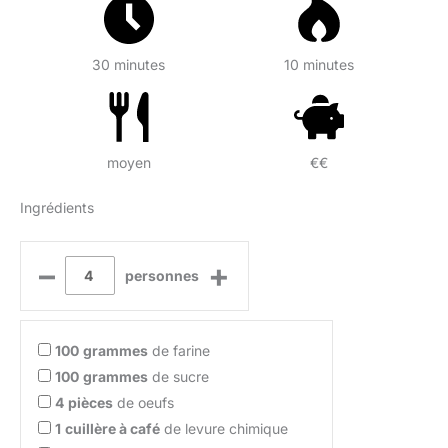
30 minutes
10 minutes
moyen
€€
Ingrédients
–
+
personnes
100
grammes
de farine
100
grammes
de sucre
4
pièces
de oeufs
1
cuillère à café
de levure chimique