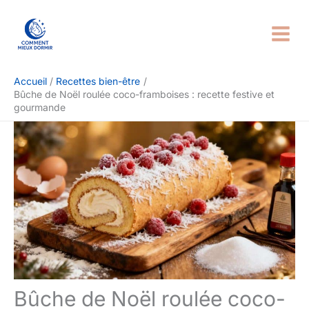
Aller
Rechercher
au
contenu
Accueil
Recettes bien-être
Bûche de Noël roulée coco-framboises : recette festive et
gourmande
Bûche de Noël roulée coco-