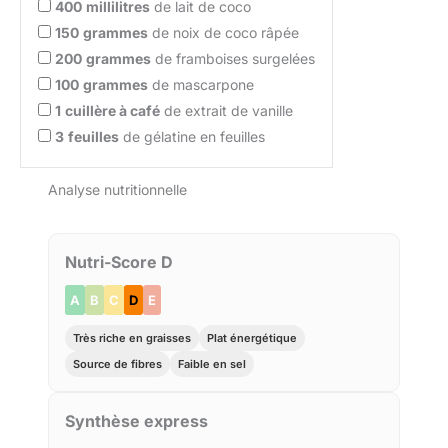
400
millilitres
de lait de coco
150
grammes
de noix de coco râpée
200
grammes
de framboises surgelées
100
grammes
de mascarpone
1
cuillère à café
de extrait de vanille
3
feuilles
de gélatine en feuilles
Analyse nutritionnelle
Nutri-Score D
A
B
C
D
E
Très riche en graisses
Plat énergétique
Source de fibres
Faible en sel
Synthèse express