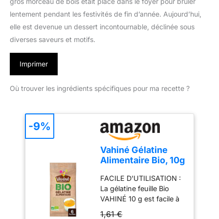
gros morceau de bois était placé dans le foyer pour brûler
lentement pendant les festivités de fin d’année. Aujourd’hui,
elle est devenue un dessert incontournable, déclinée sous
diverses saveurs et motifs.
Imprimer
Où trouver les ingrédients spécifiques pour ma recette ?
-9%
Vahiné Gélatine
Alimentaire Bio, 10g
FACILE D'UTILISATION :
La gélatine feuille Bio
VAHINÉ 10 g est facile à
utiliser. Il suffit juste de la
1,61 €