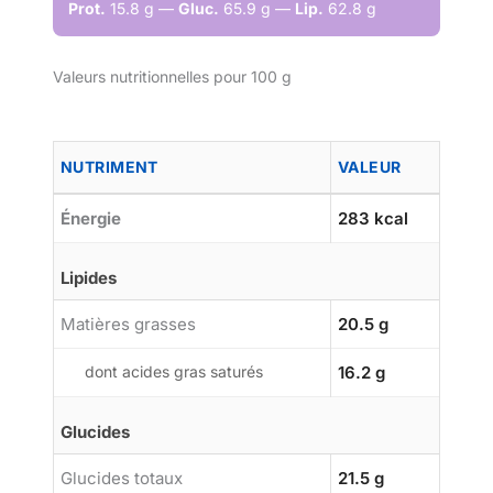
Prot.
15.8 g —
Gluc.
65.9 g —
Lip.
62.8 g
Valeurs nutritionnelles pour 100 g
NUTRIMENT
VALEUR
Énergie
283 kcal
Lipides
Matières grasses
20.5 g
dont acides gras saturés
16.2 g
Glucides
Glucides totaux
21.5 g