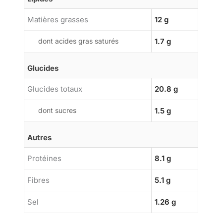
Matières grasses
12 g
dont acides gras saturés
1.7 g
Glucides
Glucides totaux
20.8 g
dont sucres
1.5 g
Autres
Protéines
8.1 g
Fibres
5.1 g
Sel
1.26 g