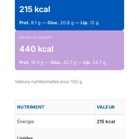
215 kcal
Prot.
8.1 g —
Gluc.
20.8 g —
Lip.
12 g
Par portion (4 parts)
440 kcal
Prot.
16.5 g —
Gluc.
42.7 g —
Lip.
24.7 g
Valeurs nutritionnelles pour 100 g
NUTRIMENT
VALEUR
Énergie
215 kcal
Lipides