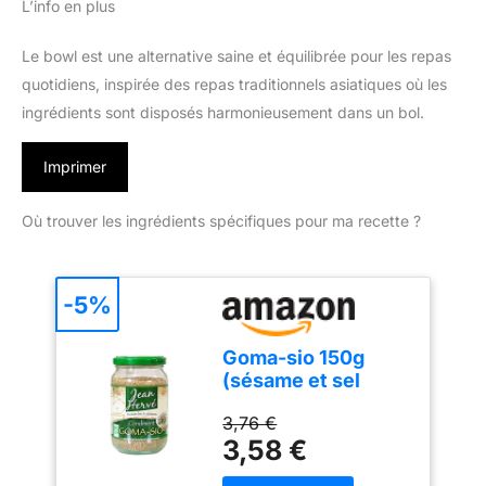
L’info en plus
Le bowl est une alternative saine et équilibrée pour les repas
quotidiens, inspirée des repas traditionnels asiatiques où les
ingrédients sont disposés harmonieusement dans un bol.
Imprimer
Où trouver les ingrédients spécifiques pour ma recette ?
-5%
Goma-sio 150g
(sésame et sel
Nature et Progrès
3,76 €
broyés à la meule
3,58 €
de pierre)