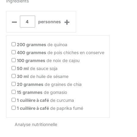
Ingrédients
–
+
personnes
200
grammes
de quinoa
400
grammes
de pois chiches en conserve
100
grammes
de noix de cajou
50
ml
de sauce soja
30
ml
de huile de sésame
20
grammes
de graines de chia
15
grammes
de gomasio
1
cuillère à café
de curcuma
1
cuillère à café
de paprika fumé
Analyse nutritionnelle