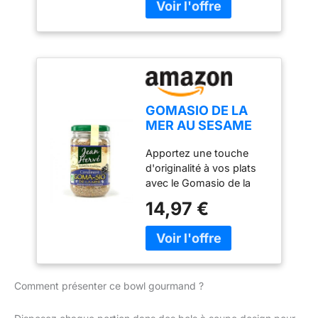
GOMASIO DE LA
MER AU SESAME
BIO, ALGUES NORI
Apportez une touche
ET SEL DE MER
d'originalité à vos plats
NON RAFFINE
avec le Gomasio de la
300G
mer : un délicieux
14,97 €
mélange de sésame, sel
non raffiné et algues Nori
grillé Fabrication à
l'ancienne (sésame
toasté au feu de bois
Comment présenter ce bowl gourmand ?
puis broyé à la meule de
pierre) Haute valeur
nutritionnelle, riche en