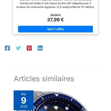
voiture ou en train de faire
LED】SUNKTA Montre
vocal, facilitant le contrôle de
produit polyvalent.
homme est dotée d'une lampe torche LED intégrée,avec 3
Connectée Homme est livrée
vos fonctions sans effort, même
du sport, vous pouvez
niveaux de luminosité réglables (0,5 watt/portée de 10 mètres),
Smartwatch est compatible
avec trois bracelets réglables
en mouvement. 【Conception
ce qui la rend pratique pour vos déplacements nocturnes
synchroniser vos
(un bracelet en acier inoxydable
militaire et étanchéité IP68】
avec Android 5.1+ et iOS
(éclairer rapidement la route ou vérifier votre équipement).
39,99 €
et deux bracelets en silicone),
Conçue pour durer, cette
notifications sur votre
【Batterie 1000mAh: 30 jours d'autonomie en veille】Montre
37,99 €
9.0+. Un véritable
adaptés à différents
militaire montre connectée
téléphone à tout moment et
homme connectee sport offre une autonomie exceptionnelle,
événements. De plus, elle
homme robuste offre une
compagnon pour le sport
seulement 2 heures de charge pour environ 7 jours d’utilisation
en tout lieu, sans avoir les
intègre une lampe torche LED
excellente résistance aux
et le travail !
et jusqu’à 30 jours en veille. Idéale pour les voyages, le travail
offrant trois modes d'éclairage
chocs, à la poussière et à l’eau
mains libres.
【DESIGN
ou les activités prolongées sans recharge fréquente. 【Appel
(fort / flash / SOS) avec une
grâce à sa certification IP68.
Bluetooth & Notifications】Grâce aux appels Bluetooth
PERSONNALISÉ】 2025
portée de 6 à 12 mètres, vous
Idéale pour les environnements
bimodes, passez et recevez vos appels directement depuis
offrant plus de sécurité pour le
exigeants tels que les activités
Nouveau montre
votre poignet. Compatible Android et iOS, cette smartwatch
camping, la randonnée ou les
de plein air, le travail ou les
connectée homme est
homme affiche également les notifications (SMS, WhatsApp,
aventures nocturnes en cas
conditions extrêmes.
réseaux sociaux), vous permettant de rester connecté sans
dotée d'un grand écran
d'urgence.​ 【​​Appels Bluetooth &
【Surveillance de la santé】
sortir votre téléphone. 110+ Modes Sportifs: Montre avec
Assistant vocal 】Cette Montre
Suivez votre bien-être avec un
AMOLED de 1,91 pouce et
course, fitness, randonnée, cyclisme et bien plus. Cette montre
Connectée Homme est équipée
monitoring santé continu
homme sport (connectée via smartphone) inclut également un
d'une résolution de 360 x
d'un haut-parleur et d'un
24h/24, fréquence cardiaque,
assistant vocal, facilitant le contrôle de vos fonctions sans
microphone haute fidélité,
analyse du sommeil et suivi
360 pixels, offrant une
effort, même en mouvement. Conception militaire et étanchéité
permettant de passer et
quotidien. Cette montre fitness
expérience tactile fluide et
IP68 : Conçue pour durer, cette militaire montre connectée
recevoir des appels, de
tracker vous aide à mieux
Articles similaires
homme robuste offre une excellente résistance aux chocs, à la
un plaisir visuel intense. 6
consulter l'historique des
comprendre votre corps et à
poussière et à l’eau grâce à sa certification IP68. Idéale pour
appels et d'ajouter des
améliorer votre qualité de vie
cadrans préinstallés et 177
les environnements exigeants tels que les activités de plein air,
contacts, de recevoir des
grâce à des données fiables et
le travail ou les conditions extrêmes. 【Surveillance de la
options dans l'application,
notifications de messages
faciles à consulter.
santé】Suivez votre bien-être avec un monitoring santé continu
Mai
(Facebook, Messenger,
ainsi que la possibilité de
24h/24, fréquence cardiaque, analyse du sommeil et suivi
9
Instagram, Gmail, WhatsApp,
personnaliser et de
quotidien. Cette montre fitness tracker vous aide à mieux
Twitter, etc.), et de
comprendre votre corps et à améliorer votre qualité de vie
télécharger vos propres
communiquer avec l'assistant
2025
grâce à des données fiables et faciles à consulter.
vocal avancé de la montre selon
photos comme fond