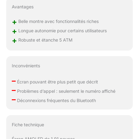
d'une résolution de 360 x
Avantages
360 pixels, offrant une
expérience tactile fluide et
+
un plaisir visuel intense. 6
Belle montre avec fonctionnalités riches
cadrans préinstallés et 177
+
Longue autonomie pour certains utilisateurs
options dans l'application,
+
ainsi que la possibilité de
Robuste et étanche 5 ATM
personnaliser et de
télécharger vos propres
photos comme fond
Inconvénients
d'écran. Smartwatch
homme est livrée avec 2
–
bracelets en silicone,
Écran pouvant être plus petit que décrit
offrant ainsi un choix plus
–
Problèmes d’appel : seulement le numéro affiché
large pour différentes
–
occasions.
Déconnexions fréquentes du Bluetooth
【VERSATILITÉ】 Montre
intelligente homme offre
des outils pratiques tels
que la météo, une
Fiche technique
calculatrice, un calendrier et
un lecteur de musique. La
Écran AMOLED de 1,91 pouces