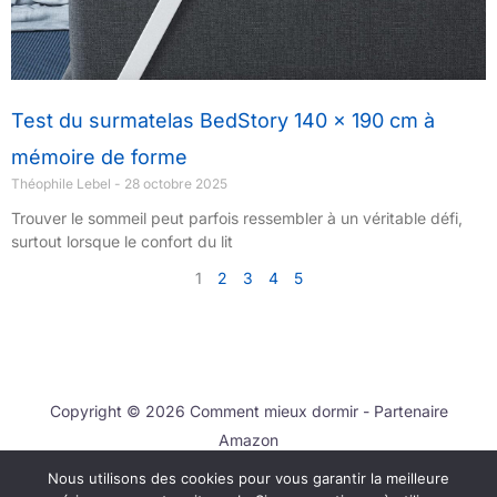
Test du surmatelas BedStory 140 x 190 cm à
mémoire de forme
Théophile Lebel
28 octobre 2025
Trouver le sommeil peut parfois ressembler à un véritable défi,
surtout lorsque le confort du lit
1
2
3
4
5
Copyright © 2026 Comment mieux dormir - Partenaire
Amazon
Nous utilisons des cookies pour vous garantir la meilleure
Contact