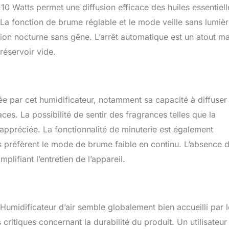
et de fonction, c'est un cadeau bien pensé
 Watts permet une diffusion efficace des huiles essentiell
 La fonction de brume réglable et le mode veille sans lumiè
fusion nocturne sans gêne. L’arrêt automatique est un atout ma
 réservoir vide.
rée par cet humidificateur, notamment sa capacité à diffuser
es. La possibilité de sentir des fragrances telles que la
 appréciée. La fonctionnalité de minuterie est également
s préfèrent le mode de brume faible en continu. L’absence 
plifiant l’entretien de l’appareil.
Humidificateur d’air semble globalement bien accueilli par 
critiques concernant la durabilité du produit. Un utilisateur