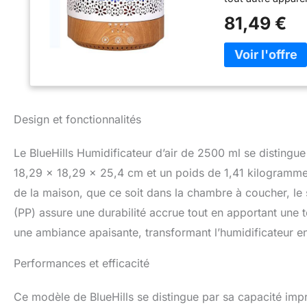
massif et facile à
81,49 €
multiples modes d
l'empêche de surc
émission de brume
utilisation en aro
également comme hu
l'atmosphère de v
protéger votre fa
Design et fonctionnalités
allergènes, de la
pendant des jours
Le BlueHills Humidificateur d’air de 2500 ml se disting
de taille standard,
Peut contenir jus
18,29 x 18,29 x 25,4 cm et un poids de 1,41 kilogrammes
lumières à changem
de la maison, que ce soit dans la chambre à coucher, le 
modifier les para
(PP) assure une durabilité accrue tout en apportant une 
régler la brume d
options pratiques e
une ambiance apaisante, transformant l’humidificateur en
équipé d'un arrêt
détecté. Une exce
Performances et efficacité
marché pour un ca
grand diffuseur d
Ce modèle de BlueHills se distingue par sa capacité imp
pratique dont tou