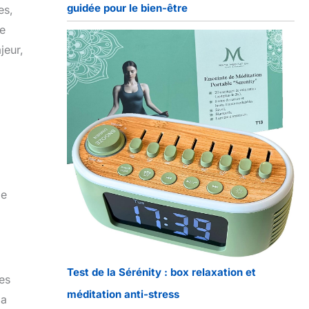
guidée pour le bien-être
es,
re
jeur,
de
Test de la Sérénity : box relaxation et
les
méditation anti-stress
 a