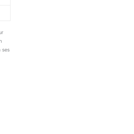
ur
n
à ses