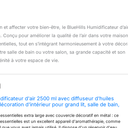
et affecter votre bien-être, le BlueHills Humidificateur d’ai
Conçu pour améliorer la qualité de l’air dans votre maison
entielles, tout en s’intégrant harmonieusement à votre décor
tre salle de bain ou votre salon, sa grande capacité et son
énité à votre espace de vie.
dificateur d'air 2500 ml avec diffuseur d'huiles
décoration d'intérieur pour grand lit, salle de bain,
n, éclairage LED de grande capacité, brume
 essentielles extra large avec couvercle décoratif en métal : ce
s essentielles est un excellent appareil d'aromathérapie, comme
l que vous avez jamais utilisé. Il dispose d'un réservoir d'eau