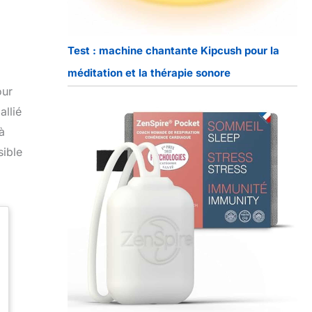
Test : machine chantante Kipcush pour la
méditation et la thérapie sonore
our
llié
à
sible