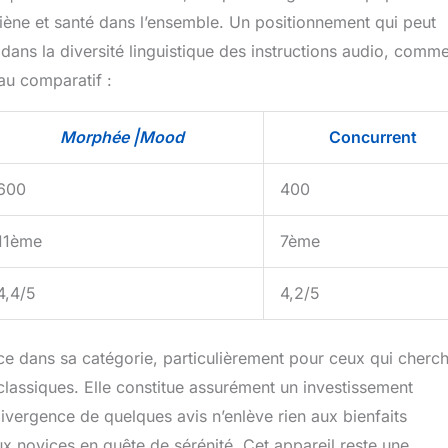
giène et santé dans l’ensemble. Un positionnement qui peut
 dans la diversité linguistique des instructions audio, comm
eau comparatif :
Morphée |Mood
Concurrent
600
400
11ème
7ème
4,4/5
4,2/5
e dans sa catégorie, particulièrement pour ceux qui cherc
s classiques. Elle constitue assurément un investissement
divergence de quelques avis n’enlève rien aux bienfaits
aux novices en quête de sérénité. Cet appareil reste une