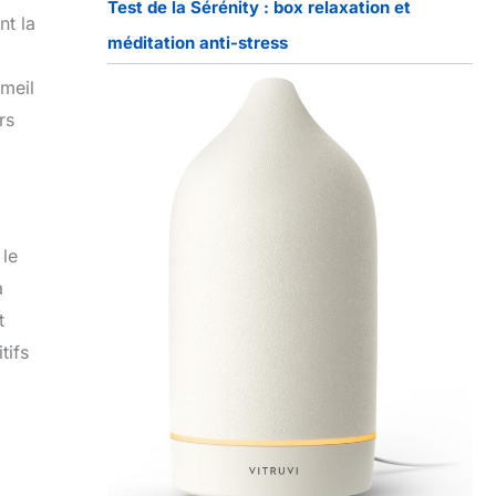
Test de la Sérénity : box relaxation et
nt la
méditation anti-stress
mmeil
rs
 le
a
t
tifs