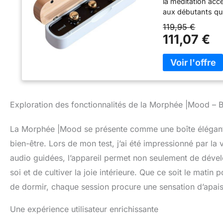
la méditation acc
aux débutants qu
Son design compa
119,95 €
MÉDITATION GUID
111,07 €
séances audio gui
couvrant 10 thèm
offrant ainsi une
Découvrez commen
améliore votre con
favorise le bien-ê
Exploration des fonctionnalités de la Morphée |Mood – 
expérience de mé
application, pour
CADEAU DE MÉDITA
La Morphée |Mood se présente comme une boîte élégante 
professionnels de 
bien-être. Lors de mon test, j’ai été impressionné par l
la fête des mères,
audio guidées, l’appareil permet non seulement de dével
unique.
soi et de cultiver la joie intérieure. Que ce soit le matin
de dormir, chaque session procure une sensation d’apai
Une expérience utilisateur enrichissante