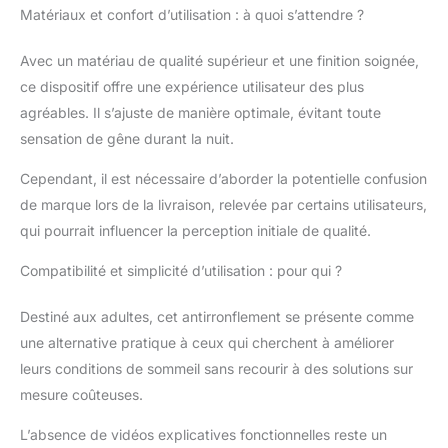
Matériaux et confort d’utilisation : à quoi s’attendre ?
d'air ne soit pas
entravé. Matériaux
sains : les matériaux et
Avec un matériau de qualité supérieur et une finition soignée,
les produits ont été
ce dispositif offre une expérience utilisateur des plus
soumis à des tests de
agréables. Il s’ajuste de manière optimale, évitant toute
biocompatibilité
sensation de gêne durant la nuit.
rigoureux, de sorte
qu'ils sont sans danger
Cependant, il est nécessaire d’aborder la potentielle confusion
pour le corps humain
de marque lors de la livraison, relevée par certains utilisateurs,
et ne provoquent pas
de ronflements même
qui pourrait influencer la perception initiale de qualité.
en cas d'utilisation
prolongée. Facile à
Compatibilité et simplicité d’utilisation : pour qui ?
nettoyer : brossez
doucement l'appareil
Destiné aux adultes, cet antirronflement se présente comme
avec une brosse douce
une alternative pratique à ceux qui cherchent à améliorer
pendant 3 à 5 minutes,
leurs conditions de sommeil sans recourir à des solutions sur
puis rincez
abondamment à l'eau à
mesure coûteuses.
25-30 °C. L'espérance
L’absence de vidéos explicatives fonctionnelles reste un
de vie est de 6 à 12