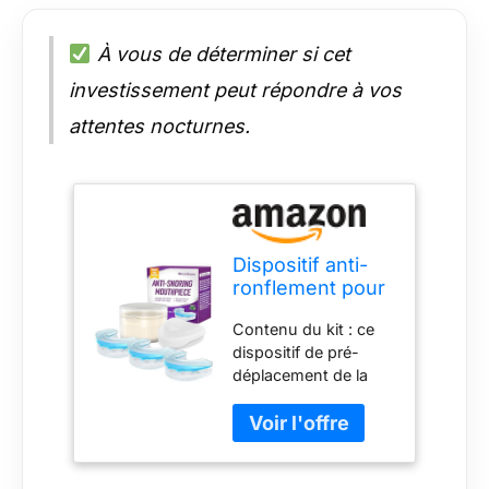
À vous de déterminer si cet
investissement peut répondre à vos
attentes nocturnes.
Dispositif anti-
ronflement pour
la nuit - Attelle
Contenu du kit : ce
anti-ronflement
dispositif de pré-
efficace pour
déplacement de la
hommes et
mâchoire inférieure
femmes - 0-8
est disponible en
mm - Trois tailles
trois configurations :
type A, type B et type