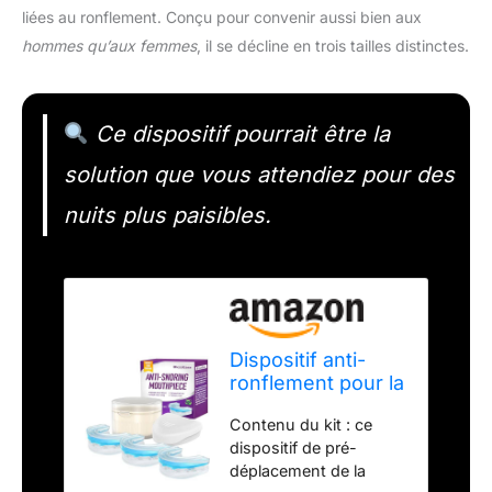
liées au ronflement. Conçu pour convenir aussi bien aux
hommes qu’aux femmes
, il se décline en trois tailles distinctes.
Ce dispositif pourrait être la
solution que vous attendiez pour des
nuits plus paisibles.
Dispositif anti-
ronflement pour la
nuit - Attelle anti-
Contenu du kit : ce
ronflement
dispositif de pré-
efficace pour
déplacement de la
hommes et