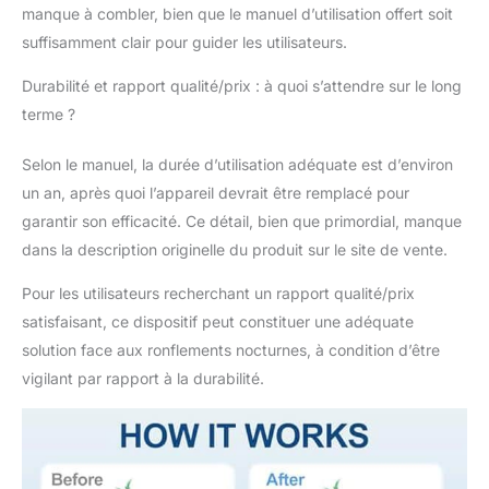
mois avec des soins
manque à combler, bien que le manuel d’utilisation offert soit
appropriés. Utilisation :
suffisamment clair pour guider les utilisateurs.
l'application correcte
de l'appareil augmente
Durabilité et rapport qualité/prix : à quoi s’attendre sur le long
l'efficacité. Veuillez lire
terme ?
et suivre le manuel
d'utilisation qui
Selon le manuel, la durée d’utilisation adéquate est d’environ
explique en détail
un an, après quoi l’appareil devrait être remplacé pour
comment utiliser
l'appareil et ce à quoi
garantir son efficacité. Ce détail, bien que primordial, manque
vous devez faire
dans la description originelle du produit sur le site de vente.
attention.
Pour les utilisateurs recherchant un rapport qualité/prix
satisfaisant, ce dispositif peut constituer une adéquate
solution face aux ronflements nocturnes, à condition d’être
vigilant par rapport à la durabilité.