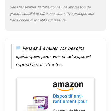
et les produits ont
Dans l’ensemble, l’attelle donne une impression de
été soumis à des
grande stabilité et offre une alternative pratique aux
tests de
biocompatibilité
traditionnels dispositifs sur mesure.
rigoureux, de sorte
qu'ils sont sans
danger pour le corps
humain et ne
provoquent pas de
Pensez à évaluer vos besoins
ronflements même
en cas d'utilisation
spécifiques pour voir si cet appareil
prolongée. Facile à
répond à vos attentes.
nettoyer : brossez
doucement l'appareil
avec une brosse
douce pendant 3 à 5
minutes, puis rincez
abondamment à l'eau
Dispositif anti-
à 25-30 °C.
ronflement pour
L'espérance de vie
la nuit - Attelle
est de 6 à 12 mois
Contenu du kit : ce