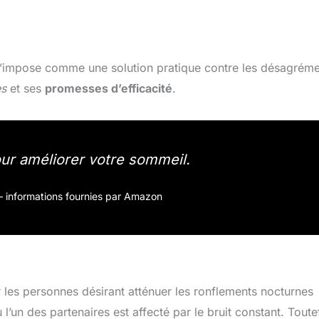
’impose comme une solution pratique contre les désagréme
es
et ses
promesses d’efficacité
.
our améliorer votre sommeil.
r – informations fournies par Amazon
les personnes désirant atténuer les ronflements nocturnes
l’un des partenaires est affecté par le bruit constant. Toute