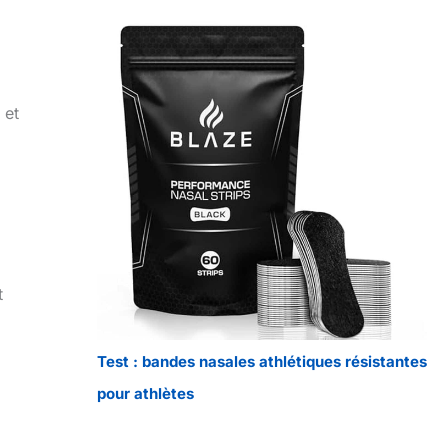
 et
t
Test : bandes nasales athlétiques résistantes
pour athlètes