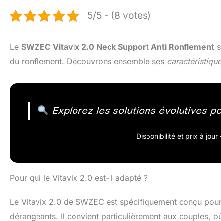
5/5 - (8 votes)
Le
SWZEC Vitavix 2.0 Neck Support Anti Ronflement
s
du ronflement. Découvrons ensemble ses
caractéristiqu
Explorez les solutions évolutives p
Disponibilité et prix à jou
Pour qui le Vitavix 2.0 est-il adapté ?
Le Vitavix 2.0 de SWZEC est spécifiquement conçu pour 
dérangeants. Il convient particulièrement aux couples, où 