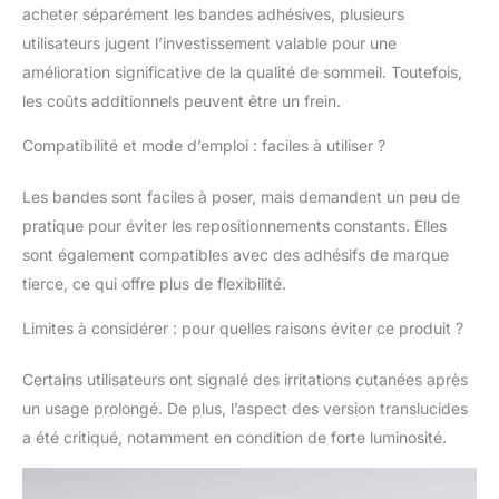
acheter séparément les bandes adhésives, plusieurs
journée/nuit, quelle que
utilisateurs jugent l’investissement valable pour une
soit l'activité. Meilleur
sommeil : l'utilisation
amélioration significative de la qualité de sommeil. Toutefois,
de l'absorption est un
les coûts additionnels peuvent être un frein.
moyen sûr et efficace
d'améliorer la qualité du
Compatibilité et mode d’emploi : faciles à utiliser ?
sommeil pour vous et
votre partenaire
Les bandes sont faciles à poser, mais demandent un peu de
Confortable et facile : la
pratique pour éviter les repositionnements constants. Elles
bande d'admission est
facile à appliquer et à
sont également compatibles avec des adhésifs de marque
enlever, n'ajoute
tierce, ce qui offre plus de flexibilité.
aucune pression sur
l'arête du nez
Limites à considérer : pour quelles raisons éviter ce produit ?
Certains utilisateurs ont signalé des irritations cutanées après
un usage prolongé. De plus, l’aspect des version translucides
a été critiqué, notamment en condition de forte luminosité.