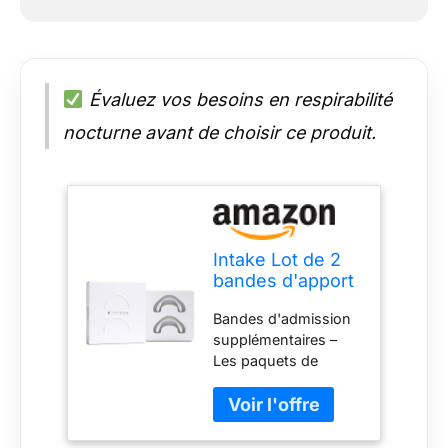
Évaluez vos besoins en respirabilité
nocturne avant de choisir ce produit.
Intake Lot de 2
bandes d'apport
supplémentaire
Bandes d'admission
Blanc mat Taille L
supplémentaires –
(L1) (languettes
Les paquets de
non incluses)
bandes respiratoires
d'admission sont
disponibles dans les
gammes de tailles S,