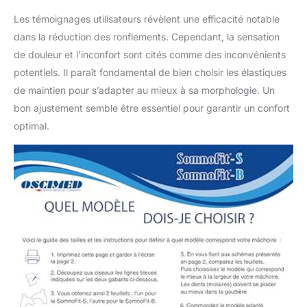
compacte et flexible.
Les témoignages utilisateurs révèlent une efficacité notable
Elle s'adapte
dans la réduction des ronflements. Cependant, la sensation
parfaitement à votre
de douleur et l’inconfort sont cités comme des inconvénients
dentition par
thermoformage. Une
potentiels. Il paraît fondamental de bien choisir les élastiques
fois les gouttières
de maintien pour s’adapter au mieux à sa morphologie. Un
ramollies dans l'eau
bon ajustement semble être essentiel pour garantir un confort
chaude, il vous suffit
optimal.
de les mordre pour
réaliser la prise
d'empreintes. Cette
orthèse convient aussi
bien aux femmes
qu'aux hommes, pour
retrouver un sommeil
paisible et réparateur.
ENTRETIEN FACILE :
Le nettoyage de
l’appareil se réalise
simplement, grâce à un
nettoyant pour