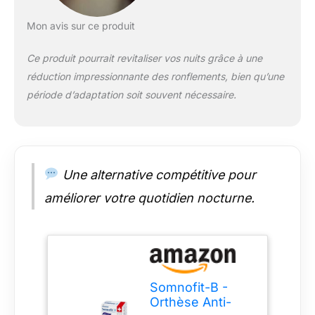
Cet avancement
dégage l’arrière-
Mon avis sur ce produit
langue et libère ainsi
le passage de l’air
Ce produit pourrait revitaliser vos nuits grâce à une
inspiré. Ce principe
réduction impressionnante des ronflements, bien qu’une
cliniquement prouvé
période d’adaptation soit souvent nécessaire.
est très efficace pour
réduire les
ronflements et les
apnées du sommeil.
En règle générale,
une avancée
Une alternative compétitive pour
mandibulaire de 4 à 7
améliorer votre quotidien nocturne.
mm est suffisante.
Les 8 bandes de
réglage permettent
une adaptation ultra
précise à votre
besoin. DESIGN
Somnofit-B -
COMPACT ET TOUT
Orthèse Anti-
CONFORT : La