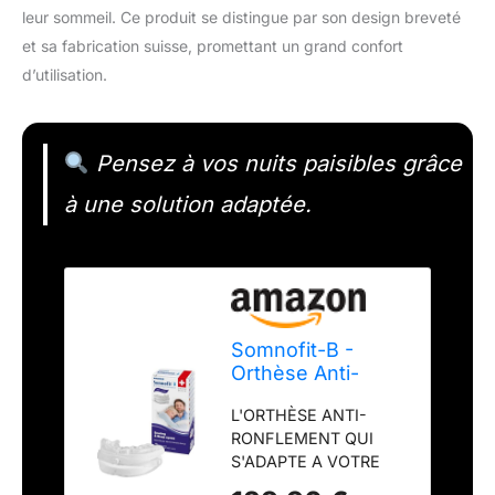
leur sommeil. Ce produit se distingue par son design breveté
et sa fabrication suisse, promettant un grand confort
d’utilisation.
Pensez à vos nuits paisibles grâce
à une solution adaptée.
Somnofit-B -
Orthèse Anti-
Ronflement -
L'ORTHÈSE ANTI-
Gouttière Dentaire
RONFLEMENT QUI
Flexible et
S'ADAPTE A VOTRE
Thermoformable -
MACHOIRE : L'orthèse
Design Breveté,