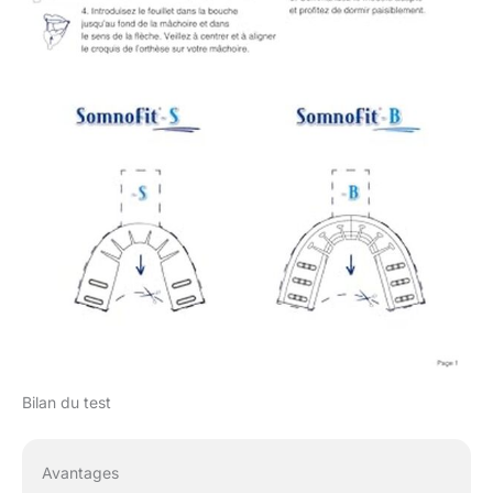
prothèse dentaire. Il
suffit de tremper
l'appareil dans de l'eau
tiède avec un
comprimé désinfectant.
Rincer avant une
nouvelle utilisation.
QUALITÉ SUISSE :
Somnofit-B est un
nouveau concept
breveté, au confort
inégalé. Cet appareil
médical est fabriqué en
Suisse selon les
normes ISO 13485. Il
ne contient ni BPA, ni
phtalates, ni latex et sa
Bilan du test
biocompatibilité a été
testée en laboratoire.
Avantages