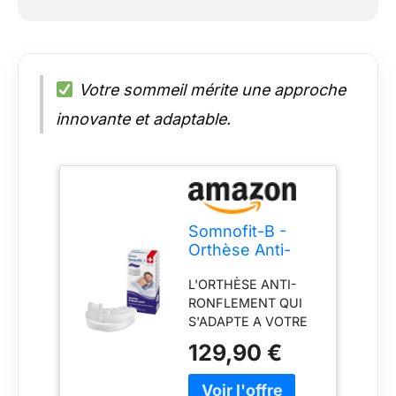
Votre sommeil mérite une approche
innovante et adaptable.
Somnofit-B -
Orthèse Anti-
Ronflement -
L'ORTHÈSE ANTI-
Gouttière
RONFLEMENT QUI
Dentaire Flexible
S'ADAPTE A VOTRE
et
MACHOIRE :
Thermoformable
129,90 €
L'orthèse
- Design
mandibulaire
Breveté, Grand
Somnofit-B comporte