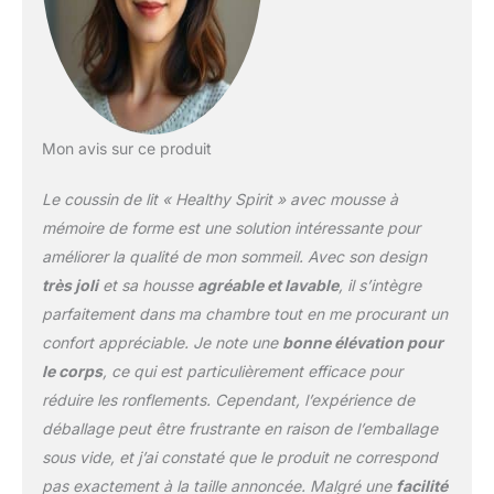
en favorisant une nuit de
sommeil confortable. La
housse est lavable en
machine et peut être
retirée du noyau de
l'oreiller triangulaire. Idéal
pour les gerds, les
Mon avis sur ce produit
brûlures d'estomac, le
reflux acide, le
Le coussin de lit « Healthy Spirit » avec mousse à
ronflement, les douleurs
mémoire de forme est une solution intéressante pour
au cou et au dos, après
améliorer la qualité de mon sommeil. Avec son design
une chirurgie et d'autres
très joli
et sa housse
agréable et lavable
, il s’intègre
conditions médicales qui
vous privent souvent
parfaitement dans ma chambre tout en me procurant un
d'une bonne nuit de
confort appréciable. Je note une
bonne élévation pour
sommeil. Le meilleur
le corps
, ce qui est particulièrement efficace pour
oreiller compensé pour
réduire les ronflements. Cependant, l’expérience de
dormir. Oreillers
surélevés pour dormir –
déballage peut être frustrante en raison de l’emballage
Idéal pour l'élévation de
sous vide, et j’ai constaté que le produit ne correspond
la tête, des pieds ou des
pas exactement à la taille annoncée. Malgré une
facilité
jambes. Excellent oreiller