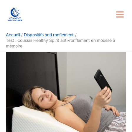
Aller
Rechercher
au
contenu
Accueil
Dispositifs anti ronflement
Test : coussin Healthy Spirit anti-ronflement en mousse à
mémoire