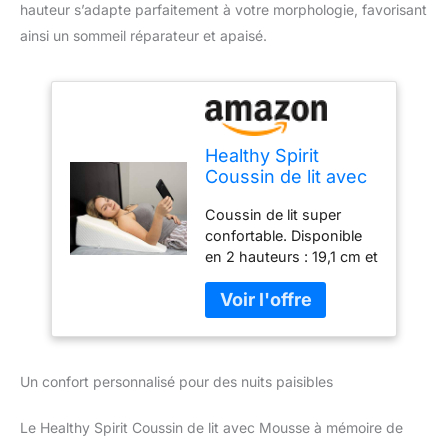
hauteur s’adapte parfaitement à votre morphologie, favorisant
ainsi un sommeil réparateur et apaisé.
Healthy Spirit
Coussin de lit avec
Mousse à mémoire
Coussin de lit super
de Forme pour
confortable. Disponible
Dormir et reflux
en 2 hauteurs : 19,1 cm et
d'acide, Anti-
30,5 cm de hauteur. (24
ronflement, 19 cm
x 24 x 7,5 ou 25 x 25 x
de Hauteur
12) Couche supérieure
en mousse à mémoire de
forme : la couche
Un confort personnalisé pour des nuits paisibles
supérieure de l'oreiller
dispose d'une mousse à
mémoire de forme en
Le Healthy Spirit Coussin de lit avec Mousse à mémoire de
peluche de 3,8 cm pour