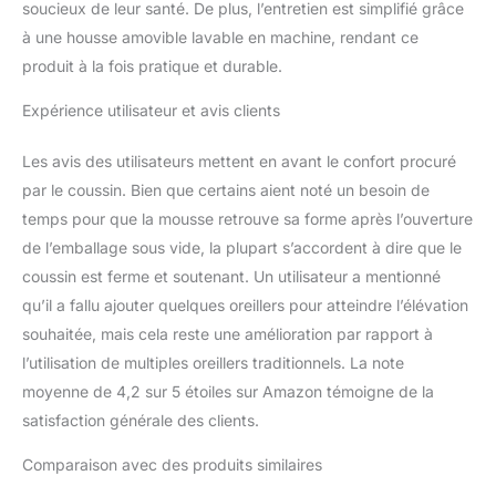
soucieux de leur santé. De plus, l’entretien est simplifié grâce
oreiller compensé pour
dormir. Oreillers
à une housse amovible lavable en machine, rendant ce
surélevés pour dormir –
produit à la fois pratique et durable.
Idéal pour l'élévation de
la tête, des pieds ou des
Expérience utilisateur et avis clients
jambes. Excellent oreiller
pour ronflement. Oreiller
Les avis des utilisateurs mettent en avant le confort procuré
d'apnée du sommeil.
par le coussin. Bien que certains aient noté un besoin de
temps pour que la mousse retrouve sa forme après l’ouverture
de l’emballage sous vide, la plupart s’accordent à dire que le
coussin est ferme et soutenant. Un utilisateur a mentionné
qu’il a fallu ajouter quelques oreillers pour atteindre l’élévation
souhaitée, mais cela reste une amélioration par rapport à
l’utilisation de multiples oreillers traditionnels. La note
moyenne de 4,2 sur 5 étoiles sur Amazon témoigne de la
satisfaction générale des clients.
Comparaison avec des produits similaires