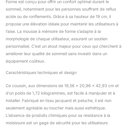
Forme est conçu pour offrir un confort optimal durant le
une nuit de sommeil
sommeil, notamment pour les personnes souffrant de reflux
confortable et relaxante.
acide ou de ronflements. Grâce à sa hauteur de 19 cm, il
La taie d'oreiller jacquard
amovible protège l'oreiller
propose une élévation idéale pour maintenir les utilisateurs à
incliné des taches tout
l’aise. La mousse à mémoire de forme s’adapte à la
en favorisant une nuit de
morphologie de chaque utilisateur, assurant un soutien
sommeil confortable. La
personnalisé. C’est un atout majeur pour ceux qui cherchent à
housse est lavable en
machine et peut être
améliorer leur qualité de sommeil sans investir dans un
retirée du noyau de
équipement coûteux.
l'oreiller triangulaire. Idéal
pour les gerds, les
Caractéristiques techniques et design
brûlures d'estomac, le
reflux acide, le
Ce coussin, aux dimensions de 19,56 x 20,96 x 42,93 cm et
ronflement, les douleurs
d’un poids de 1,72 kilogrammes, est facile à manipuler et à
au cou et au dos, après
installer. Fabriqué en tissu jacquard et peluche, il est non
une chirurgie et d'autres
conditions médicales qui
seulement agréable au toucher mais aussi esthétique.
vous privent souvent
L’absence de produits chimiques pour sa résistance à la
d'une bonne nuit de
moisissure est un gage de sécurité pour les utilisateurs
sommeil. Le meilleur