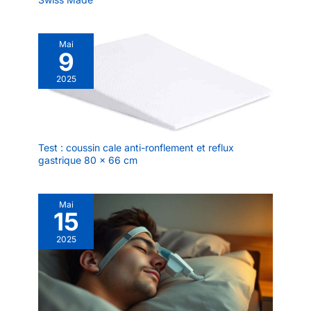
Mai
9
2025
Test : coussin cale anti-ronflement et reflux
gastrique 80 x 66 cm
Mai
15
2025