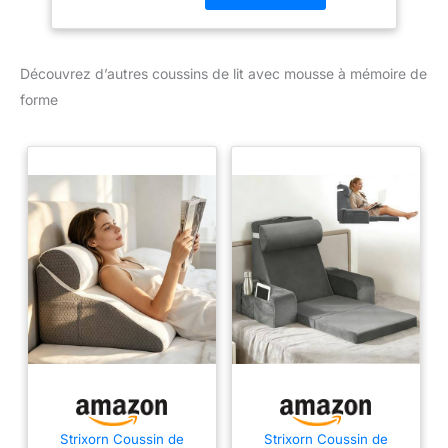
12) Couche supérieure
en mousse à mémoire de
forme : la couche
Découvrez d’autres coussins de lit avec mousse à mémoire de
supérieure de l'oreiller
dispose d'une mousse à
forme
mémoire de forme en
peluche de 3,8 cm pour
une nuit de sommeil
confortable et relaxante.
La taie d'oreiller jacquard
amovible protège l'oreiller
incliné des taches tout
en favorisant une nuit de
sommeil confortable. La
housse est lavable en
machine et peut être
retirée du noyau de
l'oreiller triangulaire. Idéal
pour les gerds, les
brûlures d'estomac, le
reflux acide, le
Strixorn Coussin de
Strixorn Coussin de