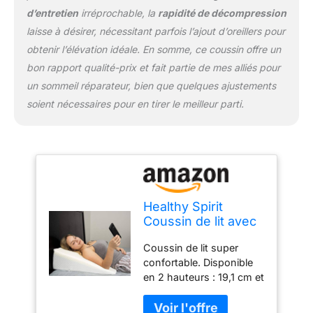
d’entretien
irréprochable, la
rapidité de décompression
pour ronflement. Oreiller
d'apnée du sommeil.
laisse à désirer, nécessitant parfois l’ajout d’oreillers pour
obtenir l’élévation idéale. En somme, ce coussin offre un
bon rapport qualité-prix et fait partie de mes alliés pour
un sommeil réparateur, bien que quelques ajustements
soient nécessaires pour en tirer le meilleur parti.
Healthy Spirit
Coussin de lit avec
Mousse à mémoire
Coussin de lit super
de Forme pour
confortable. Disponible
Dormir et reflux
en 2 hauteurs : 19,1 cm et
d'acide, Anti-
30,5 cm de hauteur. (24
ronflement, 19 cm
x 24 x 7,5 ou 25 x 25 x
de Hauteur