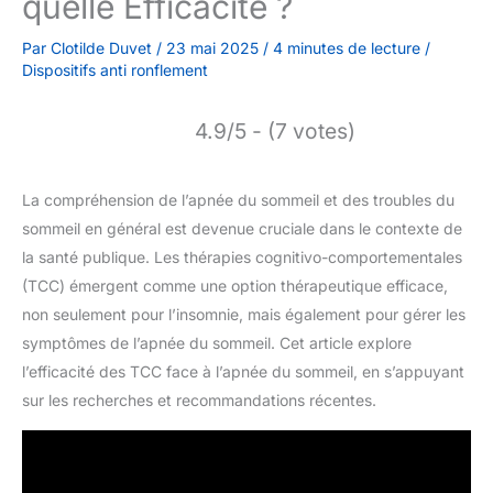
quelle Efficacité ?
Par
Clotilde Duvet
/
23 mai 2025
/
4 minutes de lecture
/
Dispositifs anti ronflement
4.9/5 - (7 votes)
La compréhension de l’apnée du sommeil et des troubles du
sommeil en général est devenue cruciale dans le contexte de
la santé publique. Les thérapies cognitivo-comportementales
(TCC) émergent comme une option thérapeutique efficace,
non seulement pour l’insomnie, mais également pour gérer les
symptômes de l’apnée du sommeil. Cet article explore
l’efficacité des TCC face à l’apnée du sommeil, en s’appuyant
sur les recherches et recommandations récentes.