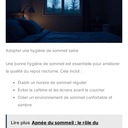
Adopter une hygiène de sommeil saine
Une bonne hygiène de sommeil est essentielle pour améliorer
la qualité du repos nocturne. Cela inclut :
Établir un horaire de sommeil régulier
Éviter la caféine et les écrans avant le coucher
Créer un environnement de sommeil confortable et
sombre
Lire plus
Apnée du sommeil : le rôle du