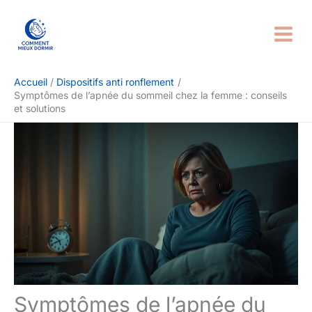
Aller
Rechercher
au
contenu
Accueil
Dispositifs anti ronflement
Symptômes de l’apnée du sommeil chez la femme : conseils
et solutions
Symptômes de l’apnée du