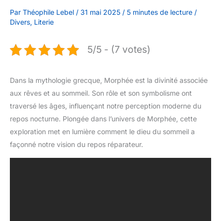
Par
Théophile Lebel
/
31 mai 2025
/
5 minutes de lecture
/
Divers
,
Literie
5/5 - (7 votes)
Dans la mythologie grecque, Morphée est la divinité associée
aux rêves et au sommeil. Son rôle et son symbolisme ont
traversé les âges, influençant notre perception moderne du
repos nocturne. Plongée dans l’univers de Morphée, cette
exploration met en lumière comment le dieu du sommeil a
façonné notre vision du repos réparateur.