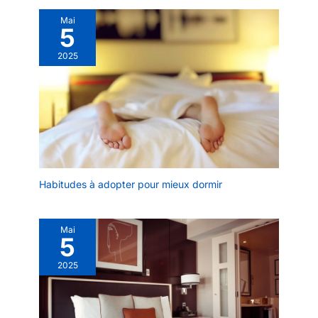
Mai
5
2025
Habitudes à adopter pour mieux dormir
Mai
5
2025