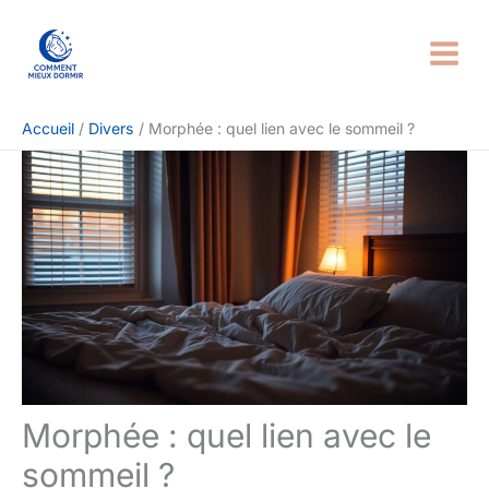
Aller
Rechercher
au
contenu
Accueil
Divers
Morphée : quel lien avec le sommeil ?
Morphée : quel lien avec le
sommeil ?