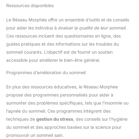
Marque française reconnue,
Ressources disponibles
Terraillon conçoit des produits
pour vous accompagner dans
votre bien-être. Une alternative
Le Réseau Morphée offre un ensemble d’outils et de conseils
qualitative pour votre santé et
bien-être au quotidien
pour aider les individus à
évaluer la qualité de leur sommeil
.
Ces ressources incluent des questionnaires en ligne, des
guides pratiques et des informations sur les troubles du
sommeil courants. L’objectif est de fournir un soutien
accessible pour améliorer le bien-être général.
Programmes d’amélioration du sommeil
En plus des ressources éducatives, le Réseau Morphée
propose des programmes personnalisés pour aider à
surmonter des problèmes spécifiques, tels que l’insomnie ou
l’apnée du sommeil. Ces programmes intègrent des
techniques de
gestion du stress
, des conseils sur l’hygiène
du sommeil et des approches basées sur la science pour
promouvoir un sommeil sain.