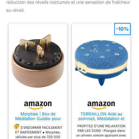
réduction des réveils nocturnes et une sensation de fraîcheur
au réveil.
-10%
Morphée | Box de
TERRAILLON Aide au
Méditation Guidée pour
sommeil, Médiatation et
S'endormir Rapidement
Relaxation ZEN BOX
PROFITEZ D'UNE RELAXATION
et Dormir Profondément |
MEDITATION
S’ENDORMIR FACILEMENT
PAR LES SONS : Plongez dans
210 Séances Audio
ET RAPIDEMENT ● Morphée,
un univers sonore apaisant avec
Guidées pour S'endormir
utilisée par plus de 700 000