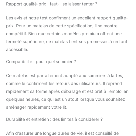
Rapport qualité-prix : faut-il se laisser tenter ?
RESPIRATOIRE】Noyau
et housse en matériaux
Les avis et notre test confirment un excellent rapport qualité-
respirants pour un
climat de sommeil
prix. Pour un matelas de cette spécification, il se montre
optimal. 【EMBALLAGE
compétitif. Bien que certains modèles premium offrent une
SOUS VIDE】Le
fermeté supérieure, ce matelas tient ses promesses à un tarif
matelas adopte la
accessible.
technologie
d'emballage sous vide.
Compatibilité : pour quel sommier ?
La petite taille du colis
vous permet de
Ce matelas est parfaitement adapté aux sommiers à lattes,
récupérer facilement
votre colis. Après le
comme le confirment les retours des utilisateurs. Il reprend
déballage, le matelas
rapidement sa forme après déballage et est prêt à l’emploi en
reprend sa forme
quelques heures, ce qui est un atout lorsque vous souhaitez
d'origine après avoir
aménager rapidement votre lit.
reposé pendant un
certain temps.(Après
Durabilité et entretien : des limites à considérer ?
avoir reçu le produit,
placez le matelas au
Afin d’assurer une longue durée de vie, il est conseillé de
soleil, ce qui peut