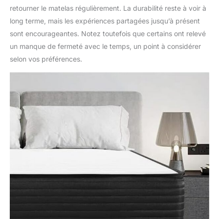
stériliser et favoriser
retourner le matelas régulièrement. La durabilité reste à voir à
efficacement la santé
long terme, mais les expériences partagées jusqu’à présent
physique.)
sont encourageantes. Notez toutefois que certains ont relevé
un manque de fermeté avec le temps, un point à considérer
selon vos préférences.