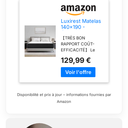
Luxirest Matelas
140x190 -
Épaisseur 21cm -
【TRÈS BON
Matelas en
RAPPORT COÛT-
Mousse -
EFFICACITÉ】 Le
Matelas
matelas utilise une
Ergonomique
129,99 €
mousse à mémoire
(Matelas
de forme haute
140x190x21cm)
densité, de haute
qualité et à rebond
élevé. Des matériaux
de haute qualité vous
Disponibilité et prix à jour – informations fournies par
offrent une
Amazon
expérience de
sommeil parfaite.
【SOUTIEN
PARFAIT】Un
matelas avec une