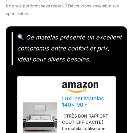
il de ses performances réelles ? Découvrons ensemble ses
spécificités.
Ce matelas présente un excellent
compromis entre confort et prix,
idéal pour divers besoins.
Luxirest Matelas
140x190 -
Épaisseur 21cm -
【TRÈS BON RAPPORT
Matelas en
COÛT-EFFICACITÉ】
Mousse - Matelas
Le matelas utilise une
Ergonomique