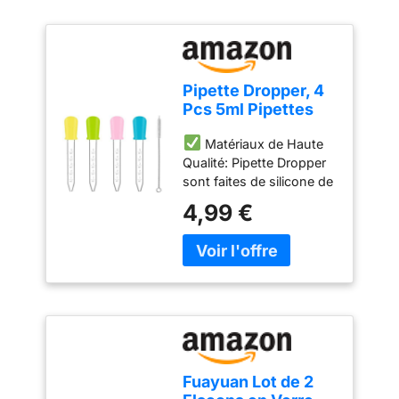
Pipette Dropper, 4
Pcs 5ml Pipettes
Graduées Plastique
Matériaux de Haute
und 1 Brosse
Qualité: Pipette Dropper
Propre, Pipettes
sont faites de silicone de
Transparentes,
haute qualité et de
Liquide Pipettes,
4,99 €
plastique de haute
Gouttes en Silicone
qualité pour une prise en
et Plastique Pipette
main confortable, facile à
de Transfert
utiliser, durable et
réutilisable.
Polyvalentes: Pipettes
Dropper sont parfaites
pour les expériences
scientifiques, le
Fuayuan Lot de 2
remplissage de moules