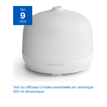
pour spa, de solutions
pour massage ou
Mai
9
d'autres liquides, et
convient également pour
2025
les soins à domicile,
l'aromathérapie, les
usages en laboratoire,
répondant ainsi à divers
besoins.
Test du diffuseur d’huiles essentielles en céramique
500 ml ultrasonique