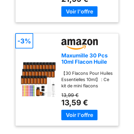
Service Clientèle de
hauteur (avec compte-
huiles essentielles,
des dégradations
Qualité: Si vous avez des
gouttes inséré). La taille
parfums,
lumineuses et limite
questions, n'hésitez pas
de 10 ml est conforme
laboratoires de
l’évaporation accélérée
à nous contacter et nous
aux normes TSA et idéale
chimie
des liquides. Design
résoudrons le problème
pour les voyages, la salle
étanche anti-fuite :
pour vous dans les 12
de sport, la voiture ou
Flacon en verre avec col
heures.
une utilisation à domicile.
-3%
fileté et couvercle noir
Fabriqué en verre sans
parfaitement ajusté pour
BPA, durable et
une étanchéité totale. La
Maxumille 30 Pcs
réutilisable encore et
conception anti-fuite
10ml Flacon Huile
encore. Pipettes en verre
garantit une
Essentielle Vide
avec embout en silicone
conservation sûre, idéale
【30 Flacons Pour Huiles
avec Bouchon
souple pour un dosage
pour un usage quotidien
Essentielles 10ml】 : Ce
Intérieur
confortable et précis.
et les déplacements.
kit de mini flacons
Pulvérisateurs inodores,
Léger et facile à
d'échantillons comprend
13,99 €
non toxiques et
transporter : Compact,
30 flacons de 10ml pour
13,59 €
recyclables. Les
ce petit flacon en verre
huiles essentielles, 2
bouteilles en verre ambré
ambré se glisse sans
pipettes, 1 seringue et 1
offrent un affichage très
effort dans un sac à
feuille d'étiquettes
professionnel et sont
main, sac de sport ou
colorées en arc-en-ciel,
parfaites pour stocker
valise de voyage.
idéal pour le stockage, le
des matériaux sensibles