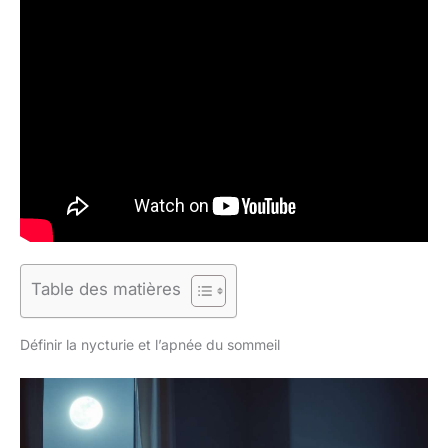
Table des matières
Définir la nycturie et l’apnée du sommeil