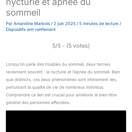
nycturie et apnée du
sommeil
Par
Amandine Marbois
/
2 juin 2025
/
5 minutes de lecture
/
Dispositifs anti ronflement
5/5 - (5 votes)
Lorsqu’on parle des troubles du sommeil, deux termes
reviennent souvent : la nycturie et l’apnée du sommeil. Bien
que distincts, ces deux phénomènes sont intimement liés,
perturbant la qualité de vie de nombreux individus.
Comprendre ce lien est crucial pour améliorer le bien-être
général des personnes affectées.