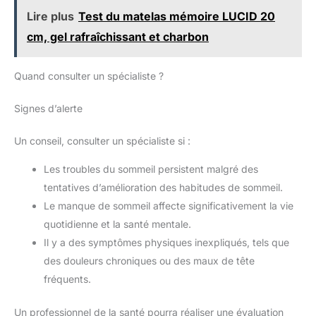
haute qualité qui offrent une
lentement, loin des enfants
Lire plus
Test du matelas mémoire LUCID 20
absorption des chocs et
et des objets fragiles. Ne
une résilience supérieures.
pas appuyer sur le matelas
cm, gel rafraîchissant et charbon
La conception intelligente
tout en le redressant pour
du matelas offre un soutien
éviter les blessures par
personnalisé pour
éjection
différentes formes de corps
Quand consulter un spécialiste ?
et positions de sommeil,
répondant aux besoins des
dormeurs sur le dos, sur le
Signes d’alerte
côté et sur le ventre. Dormir
Confortablement
Les
matelas Avenco sont
Un conseil, consulter un spécialiste si :
fabriqués à partir de tricots
de qualité supérieure et de
plusieurs couches de
Les troubles du sommeil persistent malgré des
mousse de haute qualité,
tentatives d’amélioration des habitudes de sommeil.
avec une construction
multicouche qui se moule à
Le manque de sommeil affecte significativement la vie
votre corps comme un
nuage doux, offrant confort
quotidienne et la santé mentale.
et soutien, pour que vous et
votre famille soyez toujours
Il y a des symptômes physiques inexpliqués, tels que
le plus à l'aise possible.
des douleurs chroniques ou des maux de tête
fréquents.
Un professionnel de la santé pourra réaliser une évaluation