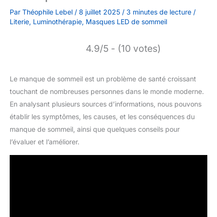
Par
Théophile Lebel
/
8 juillet 2025
/
3 minutes de lecture
/
Literie
,
Luminothérapie
,
Masques LED de sommeil
4.9/5 - (10 votes)
Le manque de sommeil est un problème de santé croissant
touchant de nombreuses personnes dans le monde moderne.
En analysant plusieurs sources d’informations, nous pouvons
établir les symptômes, les causes, et les conséquences du
manque de sommeil, ainsi que quelques conseils pour
l’évaluer et l’améliorer.