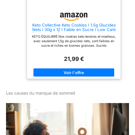
Keto Collective Keto Cookies I 1.5g Glucides
Nets I 30g x 12 I Faible en Sucre I Low Carb
| Vrai Beurre | Biscuits Cetogene I Riche en
KETO ÉQUILIBRÉ Nos cookies keto tendres et moelleux,
Fibres I Convient aux Diabétiques I
avec seulement 1,5g de glucides nets, sont faibles en
(Gingembre)
sucre et riches en bonnes graisses. Sucrés
naturellement avec de la fibre de racine de chicorée, ils
sont parfaits pour maintenir votre régime cetogene.
21,99 €
Les causes du manque de sommeil