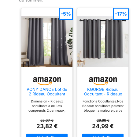
-5%
-17%
PONY DANCE Lot de
KGORGE Rideau
2 Rideau Occultant
Occultant - Rideaux
Thermique Isolant
Thermiques Isolant
Dimension - Rideaux
Fonctions Occultantes:Nos
Anti Froid et Chaleur
Froid Chaleur et UV
occultants à oeillets
rideaux occultants peuvent
140x240 (lxH)
comprends 2 panneaux,
bloquer la majeure partie
Tenture Opaque à
chaque panneau mesure
de la lumière du soleil, les
Oeillets Isolation
140cm x 240cm. La hauteur
couleurs plus foncées
25,07 €
29,99 €
Lumiere Uv
du rideau mesurée à partir
fonctionnent mieux. Parfait
23,82 €
24,99 €
Decoration Chambre
du sommet de l'anneau.
pour les fenêtres, le salon,
Maison Salon
Pour mieux correspondre,
les chambres de jeunes, les
Intérieurs, Gris