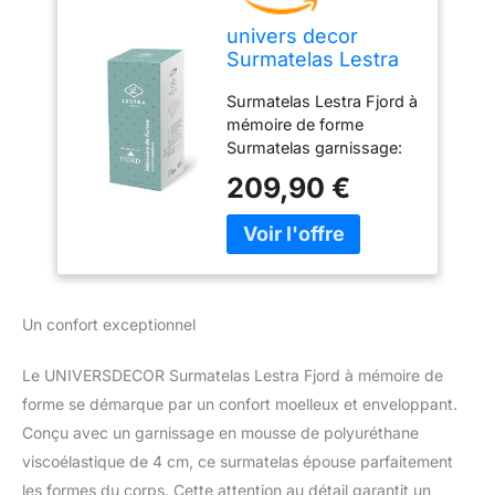
univers decor
Surmatelas Lestra
Fjord à mémoire de
Surmatelas Lestra Fjord à
Forme (Surmatelas
mémoire de forme
mémoire de Forme
Surmatelas garnissage:
80x200 cm)
mousse de polyuréthane
209,90 €
viscoélastique de 4 cm,
thermosensible à
mémoire de forme /
L'enveloppe dessus est
60% polyester et 40%
viscose matelassée avec
Un confort exceptionnel
mousse à mémoire de
forme de 2 cm / Soit au
Le UNIVERSDECOR Surmatelas Lestra Fjord à mémoire de
total une épaisseur de 6
cm Elastique aux 4 coins
forme se démarque par un confort moelleux et enveloppant.
pour un maintien
Conçu avec un garnissage en mousse de polyuréthane
impeccable. Article de
viscoélastique de 4 cm, ce surmatelas épouse parfaitement
haute qualité.
les formes du corps. Cette attention au détail garantit un