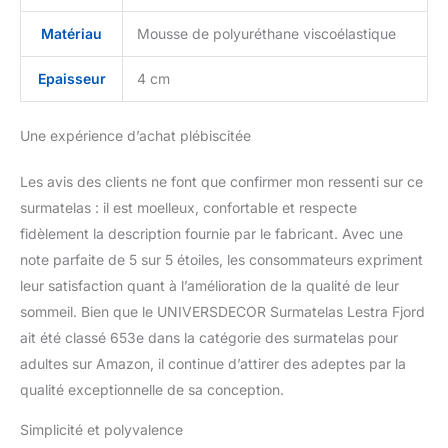
les vertèbres dorsales et
Matériau
Mousse de polyuréthane viscoélastique
cervicales / Allège la
pression exercée sur le
corps / Procure un
Epaisseur
4 cm
profond relâchementdes
tensions pour un
Une expérience d’achat plébiscitée
sommeil plus réparateur
Les avis des clients ne font que confirmer mon ressenti sur ce
surmatelas : il est moelleux, confortable et respecte
fidèlement la description fournie par le fabricant. Avec une
note parfaite de 5 sur 5 étoiles, les consommateurs expriment
leur satisfaction quant à l’amélioration de la qualité de leur
sommeil. Bien que le UNIVERSDECOR Surmatelas Lestra Fjord
ait été classé 653e dans la catégorie des surmatelas pour
adultes sur Amazon, il continue d’attirer des adeptes par la
qualité exceptionnelle de sa conception.
Simplicité et polyvalence