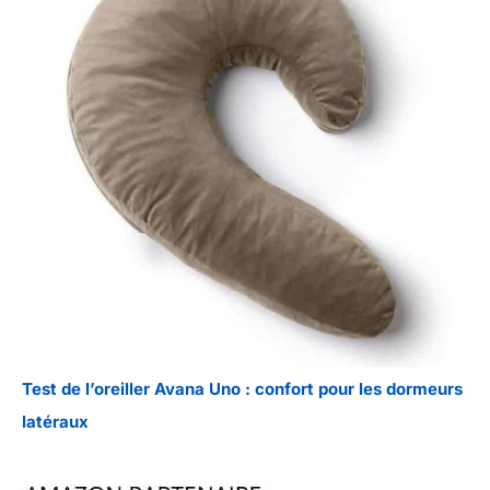
Test de l’oreiller Avana Uno : confort pour les dormeurs
latéraux