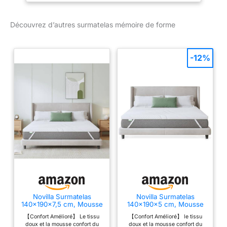
60% polyester et 40%
viscose matelassée avec
Découvrez d’autres surmatelas mémoire de forme
mousse à mémoire de
forme de 2 cm / Soit au
total une épaisseur de 6
-12%
cm Elastique aux 4 coins
pour un maintien
impeccable. Article de
haute qualité.
Caractéristiques
techniques : Piquage
carreaux / Face anti-
dérapante 100%
Polyester / Finition forme
drap housse extensible
de 30 à 38 cm / Sous
boite de présentation
LESTA FJORD /
Novilla Surmatelas
Novilla Surmatelas
Garnissage : Mousse de
140x190x7,5 cm, Mousse
140x190x5 cm, Mousse
polyuréthane
Mémoire Forme Gel,
Mémoire Forme Gel,
【Confort Amélioré】 Le tissu
【Confort Amélioré】 le tissu
Housse Lavable
Housse Lavable
viscoélastique de 4 cm,
doux et la mousse confort du
doux et la mousse confort du