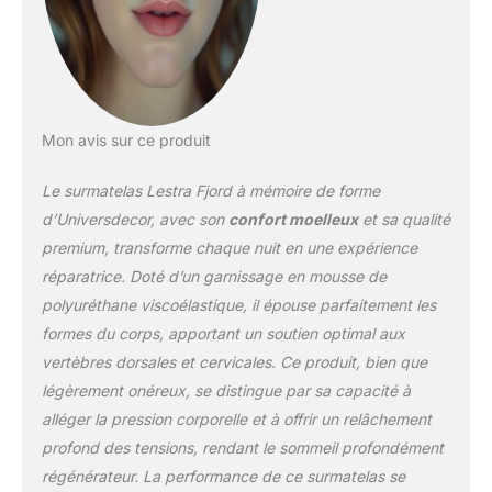
carreaux / Face anti-
dérapante 100%
Polyester / Finition forme
drap housse extensible
de 30 à 38 cm / Sous
boite de présentation
Mon avis sur ce produit
LESTA FJORD /
Garnissage : Mousse de
Le surmatelas Lestra Fjord à mémoire de forme
polyuréthane
viscoélastique de 4 cm,
d’Universdecor, avec son
confort moelleux
et sa qualité
Thermosensible à
premium, transforme chaque nuit en une expérience
mémoire de forme /
réparatrice. Doté d’un garnissage en mousse de
Enveloppe : Dessus :
polyuréthane viscoélastique, il épouse parfaitement les
60% polyester et 40%
viscose matelassée avec
formes du corps, apportant un soutien optimal aux
mousse à mémoire de
vertèbres dorsales et cervicales. Ce produit, bien que
forme de 2 cm Confort
légèrement onéreux, se distingue par sa capacité à
moelleux / Epouse les
alléger la pression corporelle et à offrir un relâchement
formes du corps tout en
maintenant efficacement
profond des tensions, rendant le sommeil profondément
les vertèbres dorsales et
régénérateur. La performance de ce surmatelas se
cervicales / Allège la