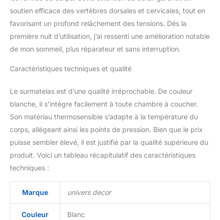
Caractéristiques
soutien efficace des vertèbres dorsales et cervicales, tout en
techniques : Piquage
carreaux / Face anti-
favorisant un profond relâchement des tensions. Dès la
dérapante 100%
première nuit d’utilisation, j’ai ressenti une amélioration notable
Polyester / Finition forme
de mon sommeil, plus réparateur et sans interruption.
drap housse extensible
de 30 à 38 cm / Sous
Caractéristiques techniques et qualité
boite de présentation
LESTA FJORD /
Le surmatelas est d’une qualité irréprochable. De couleur
Garnissage : Mousse de
polyuréthane
blanche, il s’intègre facilement à toute chambre à coucher.
viscoélastique de 4 cm,
Son matériau thermosensible s’adapte à la température du
Thermosensible à
corps, allégeant ainsi les points de pression. Bien que le prix
mémoire de forme /
puisse sembler élevé, il est justifié par la qualité supérieure du
Enveloppe : Dessus :
produit. Voici un tableau récapitulatif des caractéristiques
60% polyester et 40%
viscose matelassée avec
techniques :
mousse à mémoire de
forme de 2 cm Confort
Marque
univers decor
moelleux / Epouse les
formes du corps tout en
Couleur
Blanc
maintenant efficacement