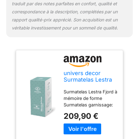
traduit par des notes parfaites en confort, qualité et
pression exercée sur le
correspondance à la description, complétées par un
corps / Procure un
profond relâchementdes
rapport qualité-prix apprécié. Son acquisition est un
tensions pour un
véritable investissement pour un sommeil de qualité.
sommeil plus réparateur
univers decor
Surmatelas Lestra
Fjord à mémoire de
Surmatelas Lestra Fjord à
Forme (Surmatelas
mémoire de forme
mémoire de Forme
Surmatelas garnissage:
80x200 cm)
mousse de polyuréthane
209,90 €
viscoélastique de 4 cm,
thermosensible à
mémoire de forme /
L'enveloppe dessus est