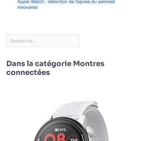
Apple Watch : détection de l’apnée du sommeil
230 mm. Nous fournissons
innovante
également des manuels
d'utilisation, des tutoriels vidéo
et une équipe d'assistance
technique à votre disposition.
Nous sommes convaincus que
la communication est la
meilleure solution pour résoudre
les problèmes. Nous sommes
toujours prêts à vous aider et à
vous apporter une solution
satisfaisante
Dans la catégorie Montres
connectées