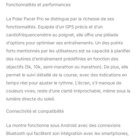
Fonctionnalités et performances
permet d'enregistrer
chaque mouvement avec
une précision accrue
La Polar Pacer Pro se distingue par la richesse de ses
(jusqu'à 100 heures
fonctionnalités. Equipée d’un GPS précis et d’un
d'entraînement). Suivi
cardiofréquencemètre au poignet, elle offre une pléiade
automatique du sommeil
d’options pour optimiser ses entraînements. Un des points
et de la récupération:
observez comment votre
forts mentionnés par les utilisateurs est sa capacité à planifier
corps récupère pendant
des routines d’entraînement prédéfinies en fonction des
la nuit, grâce au suivi de
objectifs (5k, 10k, semi-marathon ou marathon). De plus, elle
la qualité, de la durée et
permet le suivi détaillé de la course, avec des indications en
du temps passé dans
chaque phase du
temps réel pour ajuster le rythme. L’écran, s’il manque de
sommeil. Écran lumineux
couleurs vives, reste d’une clarté irréprochable, même sous la
pour une lisibilité
lumière directe du soleil.
optimale en toutes
conditions: lisez
Connectivité et compatibilité
clairement vos
statistiques grâce à
La montre fonctionne sous Android avec des connexions
l'affichage couleur
Bluetooth qui facilitent son intégration avec les smartphones,
réfléchissant MIP