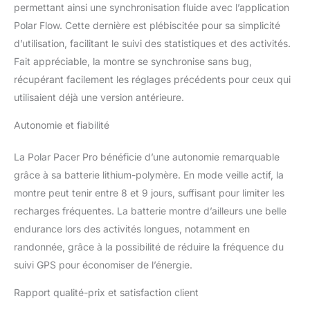
(memory-in-pixel) et à
permettant ainsi une synchronisation fluide avec l’application
l'écran en verre ultra-fin
Polar Flow. Cette dernière est plébiscitée pour sa simplicité
Corning Gorilla Glass 3.0.
d’utilisation, facilitant le suivi des statistiques et des activités.
Fait appréciable, la montre se synchronise sans bug,
récupérant facilement les réglages précédents pour ceux qui
utilisaient déjà une version antérieure.
Autonomie et fiabilité
La Polar Pacer Pro bénéficie d’une autonomie remarquable
grâce à sa batterie lithium-polymère. En mode veille actif, la
montre peut tenir entre 8 et 9 jours, suffisant pour limiter les
recharges fréquentes. La batterie montre d’ailleurs une belle
endurance lors des activités longues, notamment en
randonnée, grâce à la possibilité de réduire la fréquence du
suivi GPS pour économiser de l’énergie.
Rapport qualité-prix et satisfaction client