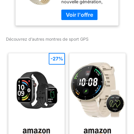
nouvelle génération,
ultralégère et dotée d'un
baromètre intégré.
Processeur central ultra
rapide et performant.
Outils d'entraînement
Découvrez d’autres montres de sport GPS
efficaces pour plus de
150 sports: accédez à de
nombreuses fonctions
pour suivre, analyser et
-27%
améliorer votre
entraînement et vos
performances dans
n'importe quel sport
(musculation, cyclisme,
natation, fitness,
randonnée). Batterie
longue durée et GPS
précis: le nouveau
modèle d'antenne
permet d'enregistrer
chaque mouvement avec