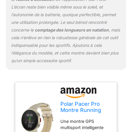
sommeil. Écran lumineux
L’écran reste bien visible même sous le soleil, et
pour une lisibilité
l’autonomie de la batterie, quoique perfectible, permet
optimale en toutes
une utilisation prolongée. Le seul bémol rencontré
conditions: lisez
concerne le
comptage des longueurs en natation
, mais
clairement vos
statistiques grâce à
cela n’enlève en rien la robustesse générale de cet outil
l'affichage couleur
indispensable pour les sportifs. Ajoutons à cela
réfléchissant MIP
l’élégance du modèle, et cette montre devient bien plus
(memory-in-pixel) et à
qu’un simple accessoire sportif.
l'écran en verre ultra-fin
Corning Gorilla Glass 3.0.
Polar Pacer Pro
Montre Running
GPS avec FC au
Une montre GPS
Poignet
multisport intelligente