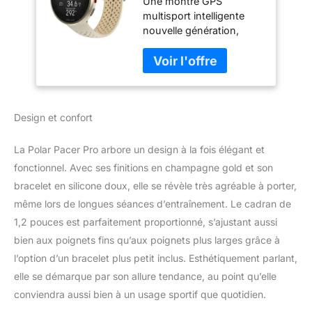
Une montre GPS
Poignet
multisport intelligente
nouvelle génération,
ultralégère et dotée d'un
baromètre intégré.
Processeur central ultra
rapide et performant.
Outils d'entraînement
Design et confort
efficaces pour plus de
150 sports: accédez à de
nombreuses fonctions
La Polar Pacer Pro arbore un design à la fois élégant et
pour suivre, analyser et
fonctionnel. Avec ses finitions en champagne gold et son
améliorer votre
bracelet en silicone doux, elle se révèle très agréable à porter,
entraînement et vos
même lors de longues séances d’entraînement. Le cadran de
performances dans
n'importe quel sport
1,2 pouces est parfaitement proportionné, s’ajustant aussi
(musculation, cyclisme,
bien aux poignets fins qu’aux poignets plus larges grâce à
natation, fitness,
l’option d’un bracelet plus petit inclus. Esthétiquement parlant,
randonnée). Batterie
elle se démarque par son allure tendance, au point qu’elle
longue durée et GPS
précis: le nouveau
conviendra aussi bien à un usage sportif que quotidien.
modèle d'antenne