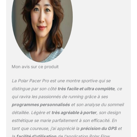
entraînement et vos
performances dans
n'importe quel sport
(musculation, cyclisme,
natation, fitness,
randonnée). Batterie
longue durée et GPS
précis: le nouveau
modèle d'antenne
permet d'enregistrer
chaque mouvement avec
Mon avis sur ce produit
une précision accrue
(jusqu'à 100 heures
La Polar Pacer Pro est une montre sportive qui se
d'entraînement). Suivi
distingue par son côté
très facile et ultra complète
, ce
automatique du sommeil
qui ravira les passionnés de running grâce à ses
et de la récupération:
programmes personnalisés
et son analyse du sommeil
observez comment votre
corps récupère pendant
détaillée. Légère et
très agréable à porter
, son design
la nuit, grâce au suivi de
esthétique se marie parfaitement à son efficacité. En
la qualité, de la durée et
tant que coureuse, j’ai apprécié la
précision du GPS
et
du temps passé dans
la
facilité d’utilisation
de l’application Polar Flow.
chaque phase du