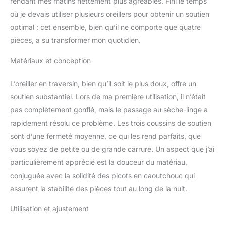
rendant mes matins nettement plus agréables. Fini le temps
mousse haute densité
où je devais utiliser plusieurs oreillers pour obtenir un soutien
qui peut s'adapter à
optimal : cet ensemble, bien qu’il ne comporte que quatre
votre forme unique et à
pièces, a su transformer mon quotidien.
votre soutien pour une
nuit de sommeil
Matériaux et conception
confortable. Il offre une
sensation
L’oreiller en traversin, bien qu’il soit le plus doux, offre un
d'amortissement
personnalisée pour le
soutien substantiel. Lors de ma première utilisation, il n’était
corps humain, ce qui
pas complètement gonflé, mais le passage au sèche-linge a
entraîne une excellente
rapidement résolu ce problème. Les trois coussins de soutien
libération de pression.
sont d’une fermeté moyenne, ce qui les rend parfaits, que
Système de soutien
multifonction : parfait
vous soyez de petite ou de grande carrure. Un aspect que j’ai
pour la récupération
particulièrement apprécié est la douceur du matériau,
après une
conjuguée avec la solidité des picots en caoutchouc qui
chirurgie/blessure. Il est
assurent la stabilité des pièces tout au long de la nuit.
beaucoup plus facile
d'entrer et de sortir du lit.
Utilisation et ajustement
Les oreillers réglables
peuvent construire