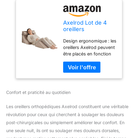
Axelrod Lot de 4
oreillers
orthopédiques en
Design ergonomique : les
mousse post-
oreillers Axelrod peuvent
chirurgie pour
être placés en fonction
soulager les
de la hauteur dont vous
douleurs du dos, du
avez besoin, ce qui peut
cou et des jambes,
vous fournir une posture
confortables et
particulièrement
réglables - Anti-
confortable lors de la
ronflement,
Confort et praticité au quotidien
lecture, du surf sur
brûlures d'estomac,
Internet, de la grossesse,
reflux acide
du sommeil profond, de
Les oreillers orthopédiques Axelrod constituent une véritable
l'écoulement post-nasal
révolution pour ceux qui cherchent à soulager les douleurs
et de l'inconfort des
post-chirurgicales ou simplement améliorer leur confort. En
jambes. Oreiller en
une seule nuit, ils ont su soulager mes douleurs dorsales,
mousse de qualité
supérieure : fabriqué en