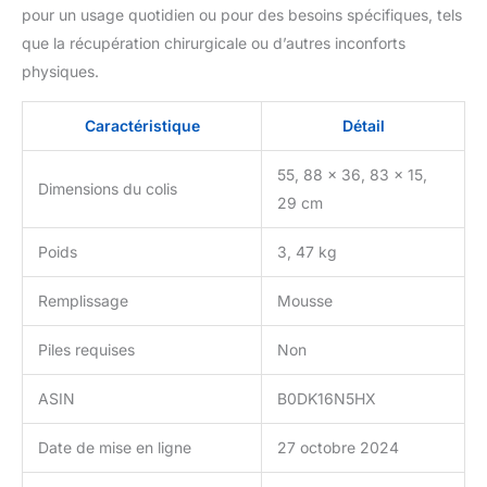
qualité de vie : si vous
pour un usage quotidien ou pour des besoins spécifiques, tels
êtes à la recherche
que la récupération chirurgicale ou d’autres inconforts
d'articles avec des
physiques.
facteurs qui améliorent
votre vie, ces oreillers
combinés peuvent vous
Caractéristique
Détail
apporter une expérience
différente. C'est
55, 88 x 36, 83 x 15,
Dimensions du colis
également un cadeau
29 cm
parfait pour vos proches
Poids
3, 47 kg
Remplissage
Mousse
Piles requises
Non
ASIN
B0DK16N5HX
Date de mise en ligne
27 octobre 2024