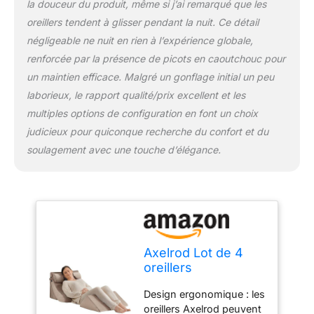
la douceur du produit, même si j’ai remarqué que les
Ils maintiennent le haut
du corps surélevé,
oreillers tendent à glisser pendant la nuit. Ce détail
alignent correctement la
négligeable ne nuit en rien à l’expérience globale,
colonne vertébrale et
renforcée par la présence de picots en caoutchouc pour
soulagent
un maintien efficace. Malgré un gonflage initial un peu
immédiatement les
douleurs au dos et au
laborieux, le rapport qualité/prix excellent et les
cou. Conçu pour le RGO,
multiples options de configuration en font un choix
les brûlures d'estomac,
judicieux pour quiconque recherche du confort et du
le reflux acide et d'autres
soulagement avec une touche d’élégance.
affections médicales :
soutenez votre dos et
vos épaules à travers le
coussin compensé de lit,
afin d'améliorer votre
posture de sommeil,
réduire les douleurs au
Axelrod Lot de 4
cou et favoriser la
oreillers
respiration. Améliorez la
orthopédiques en
qualité de vie : si vous
Design ergonomique : les
mousse post-
êtes à la recherche
oreillers Axelrod peuvent
chirurgie pour