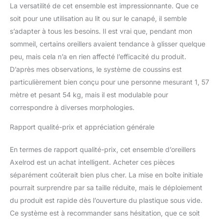
La versatilité de cet ensemble est impressionnante. Que ce
différentes formes en
fonction de vos besoins.
soit pour une utilisation au lit ou sur le canapé, il semble
Ils maintiennent le haut
s’adapter à tous les besoins. Il est vrai que, pendant mon
du corps surélevé,
sommeil, certains oreillers avaient tendance à glisser quelque
alignent correctement la
peu, mais cela n’a en rien affecté l’efficacité du produit.
colonne vertébrale et
soulagent
D’après mes observations, le système de coussins est
immédiatement les
particulièrement bien conçu pour une personne mesurant 1, 57
douleurs au dos et au
mètre et pesant 54 kg, mais il est modulable pour
cou. Conçu pour le RGO,
correspondre à diverses morphologies.
les brûlures d'estomac,
le reflux acide et d'autres
Rapport qualité-prix et appréciation générale
affections médicales :
soutenez votre dos et
En termes de rapport qualité-prix, cet ensemble d’oreillers
vos épaules à travers le
coussin compensé de lit,
Axelrod est un achat intelligent. Acheter ces pièces
afin d'améliorer votre
séparément coûterait bien plus cher. La mise en boîte initiale
posture de sommeil,
pourrait surprendre par sa taille réduite, mais le déploiement
réduire les douleurs au
du produit est rapide dès l’ouverture du plastique sous vide.
cou et favoriser la
respiration. Améliorez la
Ce système est à recommander sans hésitation, que ce soit