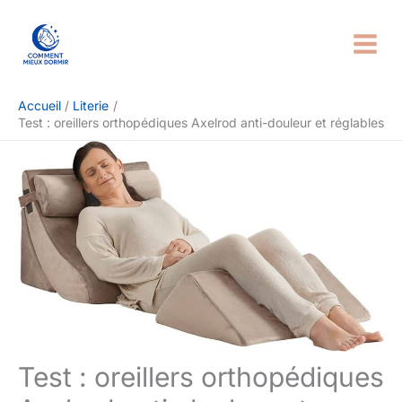
Aller
Rechercher
au
contenu
Accueil
Literie
Test : oreillers orthopédiques Axelrod anti-douleur et réglables
Test : oreillers orthopédiques