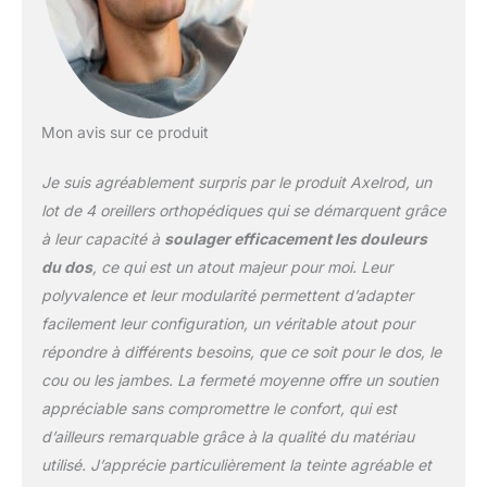
votre forme unique et à
votre soutien pour une
nuit de sommeil
confortable. Il offre une
sensation
d'amortissement
Mon avis sur ce produit
personnalisée pour le
corps humain, ce qui
Je suis agréablement surpris par le produit Axelrod, un
entraîne une excellente
lot de 4 oreillers orthopédiques qui se démarquent grâce
libération de pression.
à leur capacité à
soulager efficacement les douleurs
Système de soutien
du dos
, ce qui est un atout majeur pour moi. Leur
multifonction : parfait
pour la récupération
polyvalence et leur modularité permettent d’adapter
après une
facilement leur configuration, un véritable atout pour
chirurgie/blessure. Il est
répondre à différents besoins, que ce soit pour le dos, le
beaucoup plus facile
cou ou les jambes. La fermeté moyenne offre un soutien
d'entrer et de sortir du lit.
Les oreillers réglables
appréciable sans compromettre le confort, qui est
peuvent construire
d’ailleurs remarquable grâce à la qualité du matériau
différentes formes en
utilisé. J’apprécie particulièrement la teinte agréable et
fonction de vos besoins.