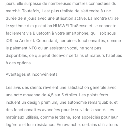
abonnement de 3 mois à
jours, elle surpasse de nombreuses montres connectées du
HUAWEI Santé+ pour
marché. Toutefois, il est plus réaliste de s’attendre à une
avoir accès à une
durée de 9 jours avec une utilisation active. La montre utilise
multitude d'avantages
exclusifs, dont des
le système d’exploitation HUAWEI TruSense et se connecte
séances d'entraînement
facilement via Bluetooth à votre smartphone, qu’il soit sous
de niveau débutant à
iOS ou Android. Cependant, certaines fonctionnalités, comme
avancé, des méditations
le paiement NFC ou un assistant vocal, ne sont pas
guidées, un plan de
remise en forme et des
disponibles, ce qui peut décevoir certains utilisateurs habitués
exercices de respiration.
à ces options.
Avantages et inconvénients
Les avis des clients révèlent une satisfaction générale avec
une note moyenne de 4,5 sur 5 étoiles. Les points forts
incluent un design premium, une autonomie remarquable, et
des fonctionnalités avancées pour le suivi de la santé. Les
matériaux utilisés, comme le titane, sont appréciés pour leur
légèreté et leur résistance. En revanche, certains utilisateurs