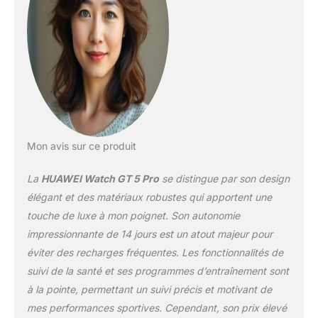
randonnées dans toute
leur splendeur et restez
sur la bonne voie grâce à
la navigation au poignet
fluide et aux itinéraires
cartographiques en
temps réel. 【Autonomie
de la batterie robuste】:
Jusqu'à 14 jours
d'autonomie max,
Mon avis sur ce produit
Jusqu'à 9 jours
d'autonomie typique.
La
HUAWEI Watch GT 5 Pro
se distingue par son design
【Le must en matière de
santé】: HUAWEI
élégant et des matériaux robustes qui apportent une
TruSense est désormais
touche de luxe à mon poignet. Son autonomie
capable de surveiller six
impressionnante de 14 jours est un atout majeur pour
systèmes majeurs, dont
éviter des recharges fréquentes. Les fonctionnalités de
les systèmes respiratoire,
nerveux et de
suivi de la santé et ses programmes d’entraînement sont
mouvement, afin de
à la pointe, permettant un suivi précis et motivant de
rendre la santé
mes performances sportives. Cependant, son prix élevé
numérique plus