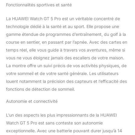
de la batterie robuste】:
Fonctionnalités sportives et santé
Jusqu'à 14 jours
d'autonomie max,
La HUAWEI Watch GT 5 Pro est un véritable concentré de
Jusqu'à 9 jours
technologie dédié à la santé et au sport. Elle propose une
d'autonomie typique.
gamme étendue de programmes d’entraînement, du golf à la
【Le must en matière de
santé】: HUAWEI
course en sentier, en passant par l’apnée. Avec des cartes en
TruSense est désormais
temps réel, elle vous guide à travers vos aventures, même si
capable de surveiller six
vous ne vous éloignez jamais des escaliers de votre maison.
systèmes majeurs, dont
La montre offre un suivi précis de vos activités physiques, de
les systèmes respiratoire,
nerveux et de
votre sommeil et de votre santé générale. Les utilisateurs
mouvement, afin de
louent notamment la précision des capteurs et l’efficacité des
rendre la santé
fonctions de détection de sommeil.
numérique plus
accessible et plus
Autonomie et connectivité
complète pour tous.
【HUAWEI Santé+】:
L’un des aspects les plus impressionnants de la HUAWEI
Achetez une montre de
Watch GT 5 Pro est sans conteste son autonomie
la série HUAWEI WATCH
GT 5 et bénéficiez d'un
exceptionnelle. Avec une batterie pouvant durer jusqu’à 14