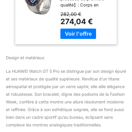
qualité】: Corps en
Programmes
céramique nanocristalline
d'entraînement de
282,00 €
et L'écran en verre saphir
Pointe, Suivi de la
274,04 €
accentue le côté luxueux
santé, ECG, Jusqu'à
du design en platine,
14 Jours
produisant une grandeur
d'autonomie, iOS &
étincelante.
Android, Titane
【Programmes
d'entraînement de
Design et matériaux
pointe】: Sports de haut
niveau, golf, plongée en
La HUAWEI Watch GT 5 Pro se distingue par son design épuré
apnée et trail
et ses matériaux de qualité supérieure. Revêtue d’un titane
running,Revivez des
courses, des rides et des
aérospatial et protégée par un verre saphir, elle allie élégance
randonnées dans toute
et robustesse. Son bracelet, digne des podiums de la Fashion
leur splendeur et restez
Week, confère à cette montre une allure résolument moderne
sur la bonne voie grâce à
et raffinée. Grâce à son esthétique soignée, elle se fond aussi
la navigation au poignet
fluide et aux itinéraires
bien dans un cadre sportif qu’au bureau, éclipsant sans
cartographiques en
complexe les montres analogiques traditionnelles.
temps réel. 【Autonomie