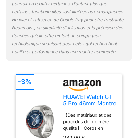
pourrait en rebuter certaines, d’autant plus que
accessible et plus
complète pour tous.
certaines fonctionnalités sont limitées aux smartphones
【HUAWEI Santé+】:
Huawei et l’absence de Google Pay peut être frustrante.
Achetez une montre de
Néanmoins, sa simplicité d’utilisation et la précision des
la série HUAWEI WATCH
données qu’elle offre en font un compagnon
GT 5 et bénéficiez d'un
technologique séduisant pour celles qui recherchent
abonnement de 3 mois à
HUAWEI Santé+ pour
qualité et performance dans une montre connectée.
avoir accès à une
multitude d'avantages
exclusifs, dont des
séances d'entraînement
-3%
de niveau débutant à
avancé, des méditations
guidées, un plan de
HUAWEI Watch GT
remise en forme et des
5 Pro 46mm Montre
exercices de respiration.
Connectée, Design
【Des matériaux et des
aux Lignes
procédés de première
épurées,
qualité】: Corps en
Programmes
céramique nanocristalline
d'entraînement de
282,00 €