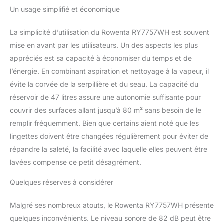
Un usage simplifié et économique
pour un rafraîchissement
optimal PERFORMANCE
DURABLE : la technologie
La simplicité d’utilisation du Rowenta RY7757WH est souvent
cyclonique avancée
mise en avant par les utilisateurs. Un des aspects les plus
assure une séparation
appréciés est sa capacité à économiser du temps et de
optimale de l'air et de la
l’énergie. En combinant aspiration et nettoyage à la vapeur, il
poussière pour des
résultats et une
évite la corvée de la serpillière et du seau. La capacité du
performance longue
réservoir de 47 litres assure une autonomie suffisante pour
durée ENTRETIEN
couvrir des surfaces allant jusqu’à 80 m² sans besoin de le
FACILE : le système de
remplir fréquemment. Bien que certains aient noté que les
cartouche anticalcaire
prolonge la durée de vie
lingettes doivent être changées régulièrement pour éviter de
de votre appareil pour un
répandre la saleté, la facilité avec laquelle elles peuvent être
nettoyage efficace
lavées compense ce petit désagrément.
REMPLISSAGE
PRATIQUE : le réservoir
Quelques réserves à considérer
d'eau amovible permet
de remplir facilement
Malgré ses nombreux atouts, le Rowenta RY7757WH présente
l'appareil TRES BIEN
quelques inconvénients. Le niveau sonore de 82 dB peut être
EQUIPE : 3 lingettes