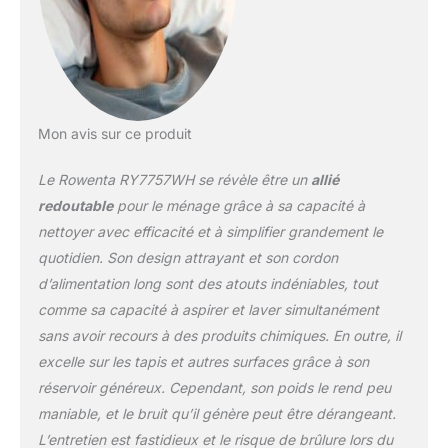
ESSENTIELLES : situé
sur la tête d'aspiration ;
versez quelques gouttes
d'huiles essentielles sur
la pastille fournie avec le
produit ; glissez la
Mon avis sur ce produit
pastille à l'intérieur du
diffuseur ; laissez la
Le Rowenta RY7757WH se révèle être un
allié
vapeur diffuser le parfum
dans toute la pièce
redoutable
pour le ménage grâce à sa capacité à
REPARABILITE 15 ANS
nettoyer avec efficacité et à simplifier grandement le
AU JUSTE PRIX :
quotidien. Son design attrayant et son cordon
engagement de
d’alimentation long sont des atouts indéniables, tout
réparabilité 15 ans au
juste prix grâce à notre
comme sa capacité à aspirer et laver simultanément
réseau de 6200
sans avoir recours à des produits chimiques. En outre, il
réparateurs dans le
excelle sur les tapis et autres surfaces grâce à son
monde, pour contribuer
réservoir généreux. Cependant, son poids le rend peu
à la protection de
l’environnement et à la
maniable, et le bruit qu’il génère peut être dérangeant.
réduction des déchets
L’entretien est fastidieux et le risque de brûlure lors du