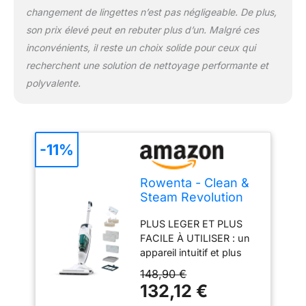
CONVIENT A TOUS LES
changement de lingettes n’est pas négligeable. De plus,
SOLS : parquet,
son prix élevé peut en rebuter plus d’un. Malgré ces
carrelage, vinyle et
inconvénients, il reste un choix solide pour ceux qui
tapis/moquettes grâce à
l'accessoire Ultra Glider
recherchent une solution de nettoyage performante et
pour un rafraîchissement
polyvalente.
optimal PERFORMANCE
DURABLE : la technologie
cyclonique avancée
assure une séparation
-11%
optimale de l'air et de la
poussière pour des
résultats et une
Rowenta - Clean &
performance longue
Steam Revolution
durée ENTRETIEN
RYH Nettoyeur
FACILE : le système de
PLUS LEGER ET PLUS
Vapeur 2-en-1-
cartouche anticalcaire
FACILE À UTILISER : un
7757w
prolonge la durée de vie
appareil intuitif et plus
de votre appareil pour un
maniable qui offre un
148,90 €
nettoyage efficace
confort d'utilisation
132,12 €
REMPLISSAGE
optimal 2-EN-1 : il aspire