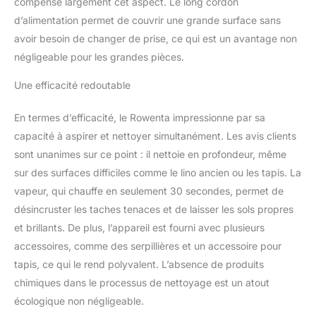
compense largement cet aspect. Le long cordon
la pastille fournie avec le
produit ; glissez la
d’alimentation permet de couvrir une grande surface sans
pastille à l'intérieur du
avoir besoin de changer de prise, ce qui est un avantage non
diffuseur ; laissez la
négligeable pour les grandes pièces.
vapeur diffuser le parfum
dans toute la pièce
Une efficacité redoutable
REPARABILITE 15 ANS
AU JUSTE PRIX :
En termes d’efficacité, le Rowenta impressionne par sa
engagement de
capacité à aspirer et nettoyer simultanément. Les avis clients
réparabilité 15 ans au
juste prix grâce à notre
sont unanimes sur ce point : il nettoie en profondeur, même
réseau de 6200
sur des surfaces difficiles comme le lino ancien ou les tapis. La
réparateurs dans le
vapeur, qui chauffe en seulement 30 secondes, permet de
monde, pour contribuer
désincruster les taches tenaces et de laisser les sols propres
à la protection de
l’environnement et à la
et brillants. De plus, l’appareil est fourni avec plusieurs
réduction des déchets
accessoires, comme des serpillières et un accessoire pour
CONVIENT A TOUS LES
tapis, ce qui le rend polyvalent. L’absence de produits
SOLS : parquet,
chimiques dans le processus de nettoyage est un atout
carrelage, vinyle et
tapis/moquettes grâce à
écologique non négligeable.
l'accessoire Ultra Glider