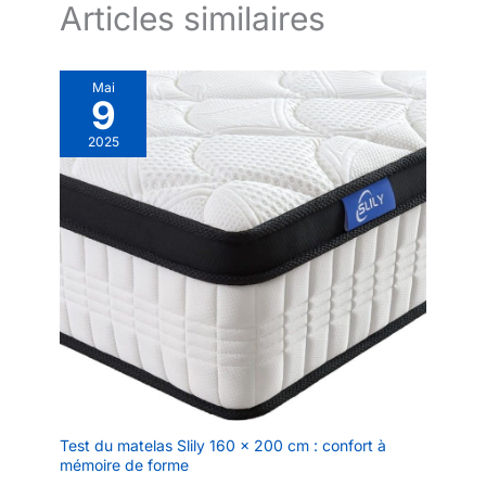
accessoire Ultra-Glider,
Articles similaires
10 pastilles pour le
diffuseur d'huiles
essentielles
Mai
9
2025
Test du matelas Slily 160 x 200 cm : confort à
mémoire de forme