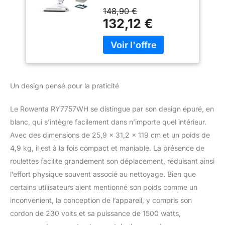
maniable qui offre un
148,90 €
confort d'utilisation
132,12 €
optimal 2-EN-1 : il aspire
et lave en même temps
puisque sa tête
d'aspiration enlève la
poussière du sol avant
de nettoyer à la vapeur
Un design pensé pour la praticité
NETTOYAGE SAIN :
grâce à la vapeur, il
Le Rowenta RY7757WH se distingue par son design épuré, en
élimine jusqu'à 99,9 %
blanc, qui s’intègre facilement dans n’importe quel intérieur.
des germes et des
bactéries en utilisant
Avec des dimensions de 25,9 x 31,2 x 119 cm et un poids de
uniquement l'eau du
4,9 kg, il est à la fois compact et maniable. La présence de
robinet ; pas de produits
roulettes facilite grandement son déplacement, réduisant ainsi
chimiques ni détergents
l’effort physique souvent associé au nettoyage. Bien que
DIFFUSEUR D'HUILES
ESSENTIELLES : situé
certains utilisateurs aient mentionné son poids comme un
sur la tête d'aspiration ;
inconvénient, la conception de l’appareil, y compris son
versez quelques gouttes
cordon de 230 volts et sa puissance de 1500 watts,
d'huiles essentielles sur