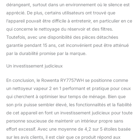
amovibles et lavables, 2
dérangeant, surtout dans un environnement où le silence est
cartouches anticalcaires,
apprécié. De plus, certains utilisateurs ont trouvé que
socle de rangement,
l’appareil pouvait être difficile à entretenir, en particulier en ce
accessoire Ultra-Glider,
qui concerne le nettoyage du réservoir et des filtres.
10 pastilles pour le
diffuseur d'huiles
Toutefois, avec une disponibilité des pièces détachées
essentielles
garantie pendant 15 ans, cet inconvénient peut être atténué
par la durabilité promise par la marque.
Un investissement judicieux
En conclusion, le Rowenta RY7757WH se positionne comme
un nettoyeur vapeur 2 en 1 performant et pratique pour ceux
qui cherchent à optimiser leur temps de ménage. Bien que
son prix puisse sembler élevé, les fonctionnalités et la fiabilité
de cet appareil en font un investissement judicieux pour toute
personne soucieuse de maintenir un intérieur propre sans
effort excessif. Avec une moyenne de 4,2 sur 5 étoiles basée
sur les avis clients, il est clair que ce produit répond aux