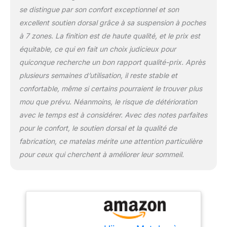
sommeil sec et sain.
se distingue par son confort exceptionnel et son
Même par temps humide
excellent soutien dorsal grâce à sa suspension à poches
ou chaud, vous pouvez
à 7 zones. La finition est de haute qualité, et le prix est
profiter du confort
agréable du matelas
équitable, ce qui en fait un choix judicieux pour
Convient à tous les
quiconque recherche un bon rapport qualité-prix. Après
scénarios : ce matelas a
plusieurs semaines d’utilisation, il reste stable et
une dureté moyenne et
confortable, même si certains pourraient le trouver plus
convient à tous les
cadres de lit, y compris
mou que prévu. Néanmoins, le risque de détérioration
les lits à ressorts, les
avec le temps est à considérer. Avec des notes parfaites
sommiers à lattes, les lits
pour le confort, le soutien dorsal et la qualité de
plats et réglables qui
fabrication, ce matelas mérite une attention particulière
peuvent répondre à vos
différents besoins
pour ceux qui cherchent à améliorer leur sommeil.
Emballage professionnel
: nous utilisons des
emballages de
compression pour une
expédition facile et le
matelas se dilate