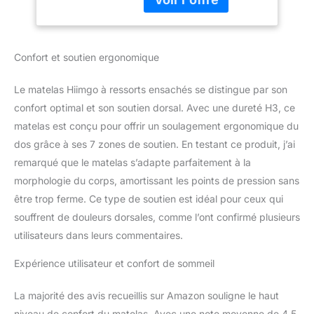
ergonomique pour
et soulage
soulagement du
spécifiquement la
dos (160 x 200 x 25
pression exercée sur la
cm)
Confort et soutien ergonomique
taille et le dos. Que vous
dormiez sur le côté, le
dos ou le ventre, il offre
Le matelas Hiimgo à ressorts ensachés se distingue par son
un excellent confort et
confort optimal et son soutien dorsal. Avec une dureté H3, ce
un soutien Support
matelas est conçu pour offrir un soulagement ergonomique du
stable : nos matelas à
dos grâce à ses 7 zones de soutien. En testant ce produit, j’ai
ressorts soigneusement
fabriqués allient durabilité
remarqué que le matelas s’adapte parfaitement à la
et confort. Les spirales
morphologie du corps, amortissant les points de pression sans
en acier hautement
être trop ferme. Ce type de soutien est idéal pour ceux qui
élastique assurent un
souffrent de douleurs dorsales, comme l’ont confirmé plusieurs
soutien uniforme, tandis
que le rembourrage doux
utilisateurs dans leurs commentaires.
assure un sommeil
Expérience utilisateur et confort de sommeil
confortable Construction
respirante : le design
respirant assure un
La majorité des avis recueillis sur Amazon souligne le haut
environnement de
niveau de confort du matelas. Avec une note moyenne de 4,5