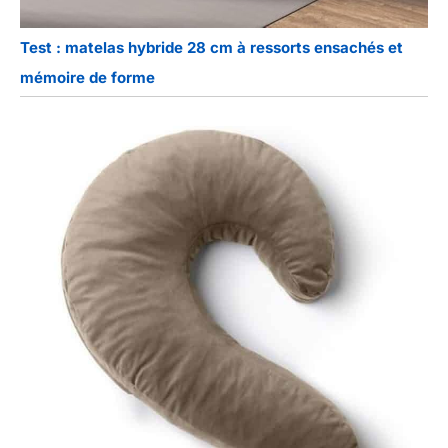
Test : matelas hybride 28 cm à ressorts ensachés et
mémoire de forme