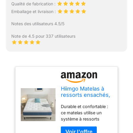
Qualité de fabrication :
Emballage et livraison :
Notes des utilisateurs 4.5/5
Note de 4.5 pour 337 utilisateurs
Hiimgo Matelas à
ressorts ensachés,
160 x 200 cm,
Durable et confortable :
dureté H3, 7 zones,
ce matelas utilise un
confort optimal et
système à ressorts
soutien dorsal,
zonés qui s'adapte aux
matelas
courbes de votre corps
ergonomique pour