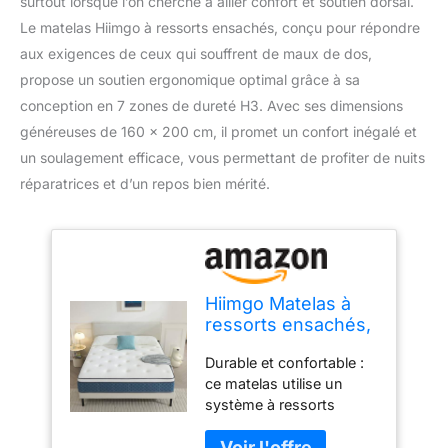
surtout lorsque l’on cherche à allier confort et soutien dorsal.
Le matelas Hiimgo à ressorts ensachés, conçu pour répondre
aux exigences de ceux qui souffrent de maux de dos,
propose un soutien ergonomique optimal grâce à sa
conception en 7 zones de dureté H3. Avec ses dimensions
généreuses de 160 x 200 cm, il promet un confort inégalé et
un soulagement efficace, vous permettant de profiter de nuits
réparatrices et d’un repos bien mérité.
Hiimgo Matelas à
ressorts ensachés,
160 x 200 cm,
Durable et confortable :
dureté H3, 7 zones,
ce matelas utilise un
confort optimal et
système à ressorts
soutien dorsal,
zonés qui s'adapte aux
matelas
courbes de votre corps