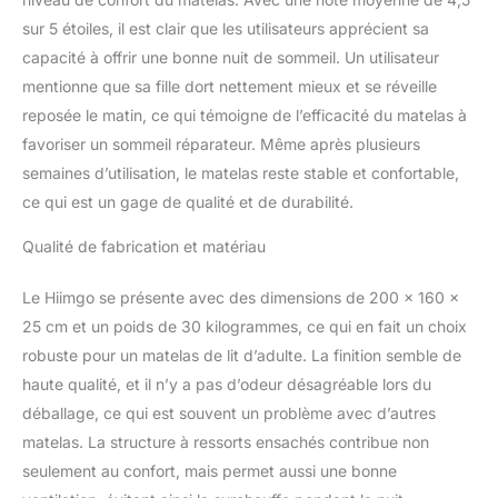
sommeil sec et sain.
sur 5 étoiles, il est clair que les utilisateurs apprécient sa
Même par temps humide
capacité à offrir une bonne nuit de sommeil. Un utilisateur
ou chaud, vous pouvez
profiter du confort
mentionne que sa fille dort nettement mieux et se réveille
agréable du matelas
reposée le matin, ce qui témoigne de l’efficacité du matelas à
Convient à tous les
favoriser un sommeil réparateur. Même après plusieurs
scénarios : ce matelas a
semaines d’utilisation, le matelas reste stable et confortable,
une dureté moyenne et
convient à tous les
ce qui est un gage de qualité et de durabilité.
cadres de lit, y compris
Qualité de fabrication et matériau
les lits à ressorts, les
sommiers à lattes, les lits
plats et réglables qui
Le Hiimgo se présente avec des dimensions de 200 x 160 x
peuvent répondre à vos
25 cm et un poids de 30 kilogrammes, ce qui en fait un choix
différents besoins
robuste pour un matelas de lit d’adulte. La finition semble de
Emballage professionnel
haute qualité, et il n’y a pas d’odeur désagréable lors du
: nous utilisons des
emballages de
déballage, ce qui est souvent un problème avec d’autres
compression pour une
matelas. La structure à ressorts ensachés contribue non
expédition facile et le
seulement au confort, mais permet aussi une bonne
matelas se dilate