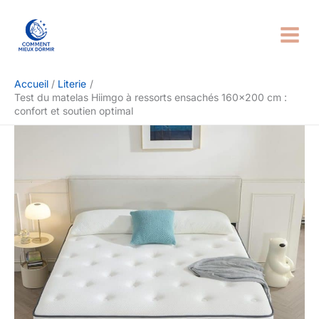
Aller
Rechercher
au
contenu
Accueil
Literie
Test du matelas Hiimgo à ressorts ensachés 160×200 cm :
confort et soutien optimal