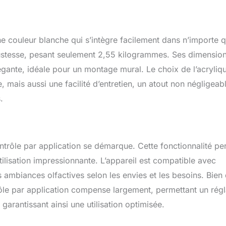
it l'exposition d'un goût unique inconscient, il remplit le club de
e odeur d'aromathérapie... Choisissez votre parfum préféré et
eur Mxmoonant le faire pour vous. 【Sélectionner la bonne huile
ez sélectionner le diffuseur d'arômes pour l'appareil
e couleur blanche qui s’intègre facilement dans n’importe q
veuillez ne pas sélectionner des huiles de soins de la peau ou
bustesse, pesant seulement 2,55 kilogrammes. Ses dimensio
elles pour Reed Diffuser, l'effet de diffusion d'arômes de
égante, idéale pour un montage mural. Le choix de l’acryliq
thérapie est étroitement lié au type d'huiles essentielles, si vous
e les huiles essentielles que vous sélectionnez conviennent à
mais aussi une facilité d’entretien, un atout non négligeab
athérapie, veuillez nous contacter, nous vous fournirons les
.
ent.
ntrôle par application se démarque. Cette fonctionnalité pe
’utilisation impressionnante. L’appareil est compatible avec
s ambiances olfactives selon les envies et les besoins. Bien 
rôle par application compense largement, permettant un rég
garantissant ainsi une utilisation optimisée.