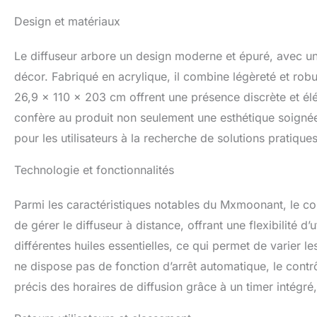
shopping, il rempl
Design et matériaux
beauté d'une douc
laissez le diffus
essentielle】Veuill
Le diffuseur arbore un design moderne et épuré, avec un
d'aromathérapie, 
décor. Fabriqué en acrylique, il combine légèreté et ro
des huiles essenti
26,9 x 110 x 203 cm offrent une présence discrète et él
l'appareil d'aroma
n'êtes pas sûr qu
confère au produit non seulement une esthétique soignée, 
l'appareil d'arom
pour les utilisateurs à la recherche de solutions pratiques
critères de jugem
Technologie et fonctionnalités
Parmi les caractéristiques notables du Mxmoonant, le co
de gérer le diffuseur à distance, offrant une flexibilité d
différentes huiles essentielles, ce qui permet de varier le
ne dispose pas de fonction d’arrêt automatique, le cont
précis des horaires de diffusion grâce à un timer intégré, 