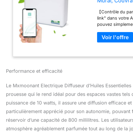
Mural, Couvra
d'Application
【Contrôle du pan
link" dans votre A
pouvez simplement 
niveaux de concen
fonction de vos be
(veuillez scanner
du panneau). 【Ha
eau, l'utilisation
les particules en
l'huile essentiell
Performance et efficacité
parfum confortab
connecter au syst
Le Mxmoonant Electrique Diffuseur d’Huiles Essentielles 
commerciaux, gra
hygiène】La diffusi
prouesse qui le rend idéal pour des espaces vastes tels
comme support de
puissance de 10 watts, il assure une diffusion efficace e
la croissance ba
particulièrement apprécié pour son autonomie, pouvant f
d'atomisation à d
diffuseur n'est p
réservoir d’une capacité de 800 millilitres. Les utilisateur
conservés. 【Lais
atmosphère agréablement parfumée tout au long de la j
illumine la journé