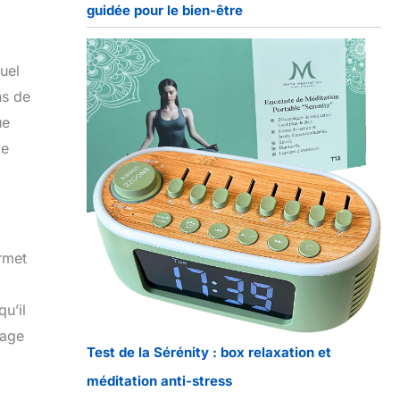
guidée pour le bien-être
uel
ns de
ue
le
rmet
qu’il
lage
Test de la Sérénity : box relaxation et
méditation anti-stress