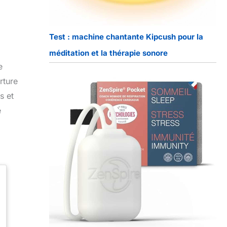
Test : machine chantante Kipcush pour la
méditation et la thérapie sonore
e
rture
s et
e