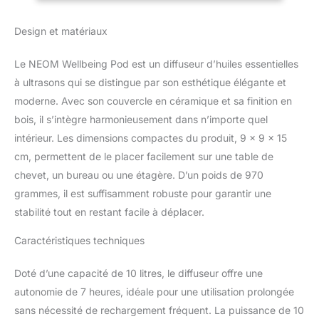
céramique blanche complète une base en
bois clair recyclé, avec des fonctionnalités
Design et matériaux
dont un écran tactile, un mode respiration
guidée et une veilleuse à intensité variable.
Le NEOM Wellbeing Pod est un diffuseur d’huiles essentielles
Améliorez votre espace avec du parfum :
notre diffuseur d'huiles essentielles
à ultrasons qui se distingue par son esthétique élégante et
transforme n'importe quel espace et peut
moderne. Avec son couvercle en céramique et sa finition en
être utilisé dans toute votre maison. De votre
bois, il s’intègre harmonieusement dans n’importe quel
salon et couloir à votre chambre, cuisine,
intérieur. Les dimensions compactes du produit, 9 x 9 x 15
salle de bain ou bureau à domicile. Notre
cm, permettent de le placer facilement sur une table de
diffuseur est le mieux adapté pour parfumer
les espaces de taille moyenne dans votre
chevet, un bureau ou une étagère. D’un poids de 970
maison et fournit des huiles essentielles
grammes, il est suffisamment robuste pour garantir une
d'aromathérapie et des parfums favorisant le
stabilité tout en restant facile à déplacer.
bien-être dans chaque coin de votre espace,
créant une ambiance accueillante. Parfum
Caractéristiques techniques
toute la journée : profitez de parfums
ininterrompus et 100 % naturels tout au long
Doté d’une capacité de 10 litres, le diffuseur offre une
de la journée et de la nuit. Le diffuseur
dispose d'un réservoir plein qui dure plus de
autonomie de 7 heures, idéale pour une utilisation prolongée
7 heures, assurant une expérience
sans nécessité de rechargement fréquent. La puissance de 10