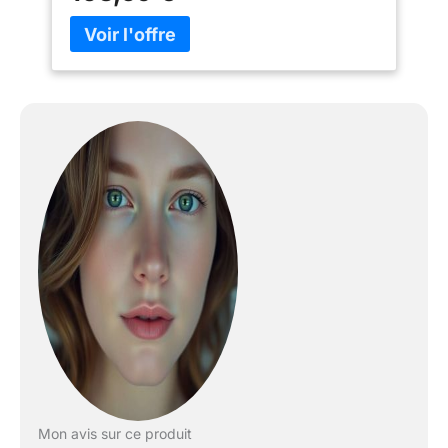
naturelles pour vous aider à mieux dormir,
moins de stress, plus d'énergie ou un boost
d'humeur. Notre élégante housse en
céramique blanche complète une base en
bois clair recyclé, avec des fonctionnalités
dont un écran tactile, un mode respiration
guidée et une veilleuse à intensité variable.
Améliorez votre espace avec du parfum :
notre diffuseur d'huiles essentielles
transforme n'importe quel espace et peut
être utilisé dans toute votre maison. De votre
salon et couloir à votre chambre, cuisine,
salle de bain ou bureau à domicile. Notre
diffuseur est le mieux adapté pour parfumer
les espaces de taille moyenne dans votre
maison et fournit des huiles essentielles
d'aromathérapie et des parfums favorisant le
bien-être dans chaque coin de votre espace,
créant une ambiance accueillante. Parfum
toute la journée : profitez de parfums
Mon avis sur ce produit
ininterrompus et 100 % naturels tout au long