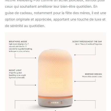
pensez à notre diffuseur de parfum lorsque
ceux qui souhaitent améliorer leur bien-être quotidien. En
vous recherchez le cadeau parfait pour vos
guise de cadeau, notamment pour la fête des mères, il est une
proches. Plus qu'un simple cadeau, c'est un
cadeau de bien-être. Que ce soit pour Noël,
option originale et appréciée, apportant une touche de luxe et
un anniversaire de mariage ou toute
de sérénité au quotidien.
occasion spéciale, ce diffuseur ajoute un
élément de luxe à leur vie quotidienne, avec
la possibilité de transformer leurs espaces de
vie en sanctuaires de soins personnels.