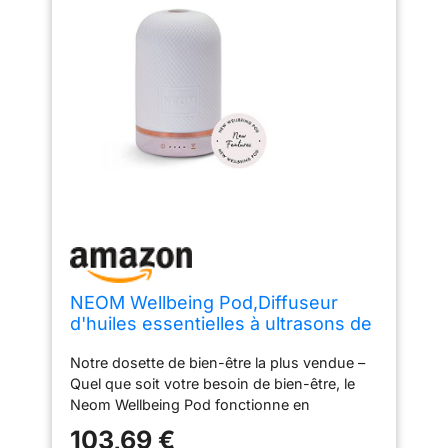
NEOM Wellbeing Pod,Diffuseur
d'huiles essentielles à ultrasons de
qualité supérieure,Couvercle en
Notre dosette de bien-être la plus vendue –
céramique, lumière LED et
Quel que soit votre besoin de bien-être, le
minuterie,Diffuseur
Neom Wellbeing Pod fonctionne en
d'aromathérapie,Cadeau,Fête des
appuyant sur un bouton pour diffuser nos
mères
103,69 €
mélanges d'huiles essentielles 100 %