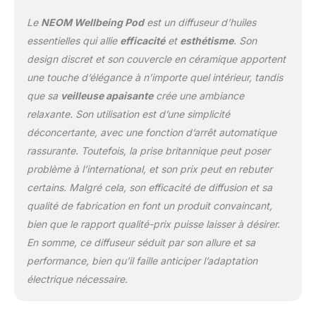
de la journée et de la nuit. Le diffuseur
Le
NEOM Wellbeing Pod
est un diffuseur d’huiles
dispose d'un réservoir plein qui dure plus de
7 heures, assurant une expérience
essentielles qui allie
efficacité
et
esthétisme
. Son
aromatique constante et stimulant le bien-
design discret et son couvercle en céramique apportent
être. Du matin au coucher, profitez de
une touche d’élégance à n’importe quel intérieur, tandis
parfums relaxants ou réconfortants qui
que sa
veilleuse apaisante
crée une ambiance
rehaussent votre environnement, en
fonction de vos besoins de bien-être.
relaxante. Son utilisation est d’une simplicité
Personnalisez votre parfum d'intérieur et
déconcertante, avec une fonction d’arrêt automatique
d'aromathérapie avec les mélanges d'huiles
rassurante. Toutefois, la prise britannique peut poser
essentielles Neom Wellbeing qui aident tous
problème à l’international, et son prix peut en rebuter
au sommeil, au stress, à l'énergie ou à
l'humeur. Mode respiration guidée :
certains. Malgré cela, son efficacité de diffusion et sa
découvrez un nouvel ajout qui apporte une
qualité de fabrication en font un produit convaincant,
couche supplémentaire de sérénité à votre
bien que le rapport qualité-prix puisse laisser à désirer.
espace. Avec la fonction de mode
En somme, ce diffuseur séduit par son allure et sa
respiration, la lumière du diffuseur à
ultrasons s'allume progressivement pendant
performance, bien qu’il faille anticiper l’adaptation
7 secondes, puis s'assombrit doucement
électrique nécessaire.
pendant 11 pour vous aider à créer un
moment de calme. Que vous souhaitiez vous