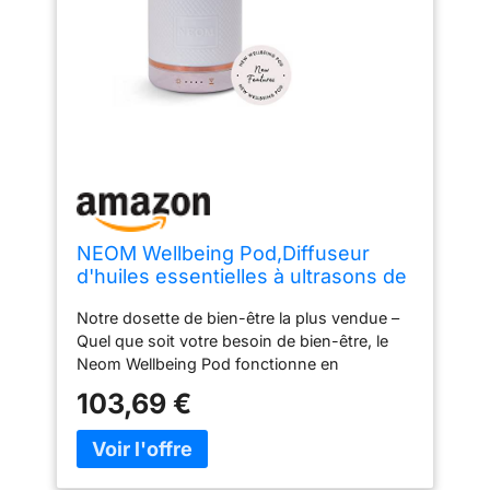
NEOM Wellbeing Pod,Diffuseur
d'huiles essentielles à ultrasons de
qualité supérieure,Couvercle en
Notre dosette de bien-être la plus vendue –
céramique, lumière LED et
Quel que soit votre besoin de bien-être, le
minuterie,Diffuseur
Neom Wellbeing Pod fonctionne en
d'aromathérapie,Cadeau,Fête des
appuyant sur un bouton pour diffuser nos
mères
103,69 €
mélanges d'huiles essentielles 100 %
naturelles pour vous aider à mieux dormir,
moins de stress, plus d'énergie ou un boost
d'humeur. Notre élégante housse en