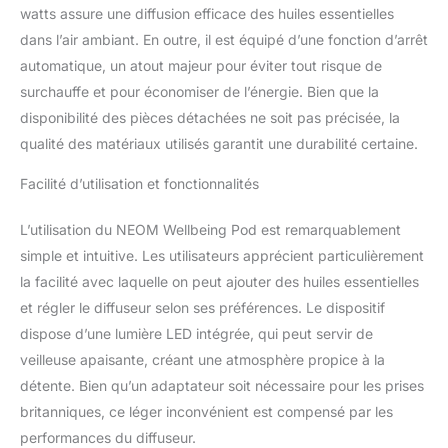
aromatique constante et stimulant le bien-
watts assure une diffusion efficace des huiles essentielles
être. Du matin au coucher, profitez de
dans l’air ambiant. En outre, il est équipé d’une fonction d’arrêt
parfums relaxants ou réconfortants qui
automatique, un atout majeur pour éviter tout risque de
rehaussent votre environnement, en
fonction de vos besoins de bien-être.
surchauffe et pour économiser de l’énergie. Bien que la
Personnalisez votre parfum d'intérieur et
disponibilité des pièces détachées ne soit pas précisée, la
d'aromathérapie avec les mélanges d'huiles
qualité des matériaux utilisés garantit une durabilité certaine.
essentielles Neom Wellbeing qui aident tous
au sommeil, au stress, à l'énergie ou à
Facilité d’utilisation et fonctionnalités
l'humeur. Mode respiration guidée :
découvrez un nouvel ajout qui apporte une
L’utilisation du NEOM Wellbeing Pod est remarquablement
couche supplémentaire de sérénité à votre
espace. Avec la fonction de mode
simple et intuitive. Les utilisateurs apprécient particulièrement
respiration, la lumière du diffuseur à
la facilité avec laquelle on peut ajouter des huiles essentielles
ultrasons s'allume progressivement pendant
et régler le diffuseur selon ses préférences. Le dispositif
7 secondes, puis s'assombrit doucement
dispose d’une lumière LED intégrée, qui peut servir de
pendant 11 pour vous aider à créer un
veilleuse apaisante, créant une atmosphère propice à la
moment de calme. Que vous souhaitiez vous
détendre, vous recentrer ou vous détendre,
détente. Bien qu’un adaptateur soit nécessaire pour les prises
cette pratique simplace vous aidera à faire
britanniques, ce léger inconvénient est compensé par les
exactement cela. Personnalisez à la fois la
performances du diffuseur.
lumière et l'intensité de diffusion en fonction