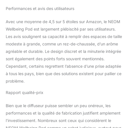
de votre humeur ou de votre moment.
Performances et avis des utilisateurs
Élégance respectueuse de l'environnement :
notre diffuseur de parfum améliore votre
Avec une moyenne de 4,5 sur 5 étoiles sur Amazon, le NEOM
espace et dispose d'une base éco-chic
fabriquée à partir de bois d'hévéa – un
Wellbeing Pod est largement plébiscité par ses utilisateurs.
matériau recyclé issu de forêts durables
Les avis soulignent sa capacité à remplir des espaces de taille
ajoutant un élément d'élégance à votre décor
modeste à grande, comme un rez-de-chaussée, d’un arôme
à la fois élégant et respectueux de
agréable et durable. Le design discret et la minuterie intégrée
l'environnement. Mode d'emploi : il suffit de
sont également des points forts souvent mentionnés.
remplir le réservoir avec de l'eau, en ne
dépassant pas le niveau maximal, puis
Cependant, certains regrettent l’absence d’une prise adaptée
d'ajouter 5 à 10 gouttes de votre mélange
à tous les pays, bien que des solutions existent pour pallier ce
d'huiles essentielles Neom Wellbeing choisi.
problème.
En appuyant sur un bouton, votre Pod libère
instantanément une fine brume de vapeur
Rapport qualité-prix
parfumée sans chaleur dans l'atmosphère
pour stimuler vos sens et stimuler votre
Bien que le diffuseur puisse sembler un peu onéreux, les
bien-être. Choisissez parmi une gamme de
paramètres soigneusement sélectionnés
performances et la qualité de fabrication justifient amplement
pour sélectionner l'heure, la lumière et le
l’investissement. Nombreux sont ceux qui considèrent le
mode Le cadeau de bien-être de luxe parfait :
NEOM Wellbeing Pod comme un achat judicieux, surtout pour