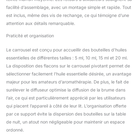
le salon, la salle de yoga
facilité d’assemblage, avec un montage simple et rapide. Tout
et le bureau, même près
est inclus, même des vis de rechange, ce qui témoigne d’une
de la machine à laver
pour ajouter votre
attention aux détails remarquable.
parfum préféré.
Dimensions : 17,8 x 17,8
Praticité et organisation
x 13,7 cm. Fabriqué en
bambou naturel. Idéal
Le carrousel est conçu pour accueillir des bouteilles d’huiles
pour offrir. (Ne contient
essentielles de différentes tailles : 5 ml, 10 ml, 15 ml et 20 ml.
pas d'huiles ni de
La disposition des flacons sur le carrousel pivotant permet de
diffuseur.)
sélectionner facilement l’huile essentielle désirée, un avantage
majeur pour les amateurs d’aromathérapie. De plus, le fait de
surélever le diffuseur optimise la diffusion de la brume dans
l’air, ce qui est particulièrement apprécié par les utilisateurs
qui placent l’appareil à côté de leur lit. L’organisation offerte
par ce support évite la dispersion des bouteilles sur la table
de nuit, un atout non négligeable pour maintenir un espace
ordonné.