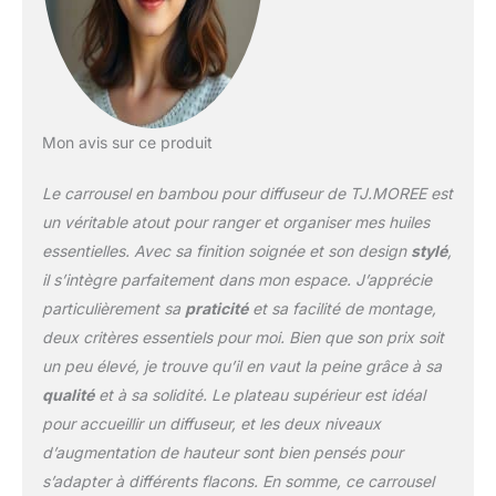
décoration. Peut être
utilisé dans la chambre,
le salon, la salle de yoga
et le bureau, même près
de la machine à laver
pour ajouter votre
Mon avis sur ce produit
parfum préféré.
Dimensions : 17,8 x 17,8
Le carrousel en bambou pour diffuseur de TJ.MOREE est
x 13,7 cm. Fabriqué en
bambou naturel. Idéal
un véritable atout pour ranger et organiser mes huiles
pour offrir. (Ne contient
essentielles. Avec sa finition soignée et son design
stylé
,
pas d'huiles ni de
il s’intègre parfaitement dans mon espace. J’apprécie
diffuseur.)
particulièrement sa
praticité
et sa facilité de montage,
deux critères essentiels pour moi. Bien que son prix soit
un peu élevé, je trouve qu’il en vaut la peine grâce à sa
qualité
et à sa solidité. Le plateau supérieur est idéal
pour accueillir un diffuseur, et les deux niveaux
d’augmentation de hauteur sont bien pensés pour
s’adapter à différents flacons. En somme, ce carrousel