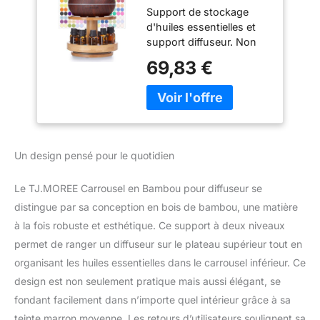
Support de stockage
diffuseur - 2
d'huiles essentielles et
Niveaux
support diffuseur. Non
d'augmentation de
seulement pour stocker
Hauteur avec
69,83 €
des huiles essentielles,
Plateau supérieur
mais aussi une belle
pour contenir Le
œuvre d'art. Plateau
diffuseur, pour
rotatif, facile à
Bouteilles d'huiles
transformer en parfum
essentielles de 5
préféré. Stockez jusqu'à
ML, 10 ML, 15 ML,
Un design pensé pour le quotidien
11 huiles essentielles les
20 ML
plus fréquemment
Le TJ.MOREE Carrousel en Bambou pour diffuseur se
utilisées de 5 ml/10 ml/15
ml/20 ml. (brevet en
distingue par sa conception en bois de bambou, une matière
attente) Le plateau
à la fois robuste et esthétique. Ce support à deux niveaux
supérieur fixe est idéal
permet de ranger un diffuseur sur le plateau supérieur tout en
pour contenir des
organisant les huiles essentielles dans le carrousel inférieur. Ce
diffuseurs ou des plantes
design est non seulement pratique mais aussi élégant, se
en pot. Bonne
décoration. Peut être
fondant facilement dans n’importe quel intérieur grâce à sa
utilisé dans la chambre,
teinte marron moyenne. Les retours d’utilisateurs soulignent sa