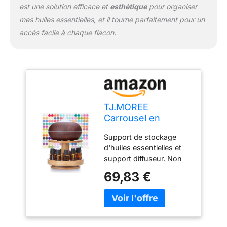
est une solution efficace et
esthétique
pour organiser
mes huiles essentielles, et il tourne parfaitement pour un
accès facile à chaque flacon.
TJ.MOREE
Carrousel en
Bambou pour
Support de stockage
diffuseur - 2
d'huiles essentielles et
Niveaux
support diffuseur. Non
d'augmentation de
seulement pour stocker
Hauteur avec
69,83 €
des huiles essentielles,
Plateau supérieur
mais aussi une belle
pour contenir Le
œuvre d'art. Plateau
diffuseur, pour
rotatif, facile à
Bouteilles d'huiles
transformer en parfum
essentielles de 5